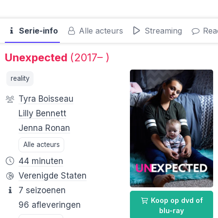
Serie-info
Alle acteurs
Streaming
Reac
Unexpected
(2017– )
reality
Tyra Boisseau
Lilly Bennett
Jenna Ronan
Alle acteurs
44 minuten
Verenigde Staten
7 seizoenen
Koop op dvd of
96 afleveringen
blu-ray