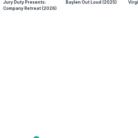
Jury Duty Presents:
Baylen Out Loud
(2025)
Virg
Company Retreat
(2026)