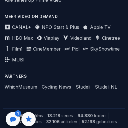
MEER VIDEO ON DEMAND
CANAL+
NPO Start & Plus
Apple TV
HBO Max
Viaplay
Videoland
Cinetree
Film1
CineMember
Picl
SkyShowtime
MUBI
PARTNERS
WhichMuseum
Cycling News
Studeli
Studeli NL
1
151.654
films
18.218
series
94.880
trailers
1.387
recensies
32.106
artikelen
52.168
gebruikers