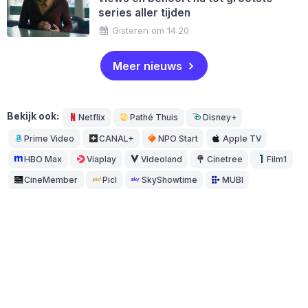
series aller tijden
Gisteren om 14:20
Meer nieuws
Bekijk ook:
Netflix
Pathé Thuis
Disney+
Prime Video
CANAL+
NPO Start
Apple TV
HBO Max
Viaplay
Videoland
Cinetree
Film1
CineMember
Picl
SkyShowtime
MUBI