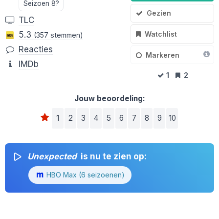
Seizoen 8?
Gezien
TLC
Watchlist
5.3
(357 stemmen)
Reacties
Markeren
IMDb
1
2
Jouw beoordeling:
1
2
3
4
5
6
7
8
9
10
Unexpected
is nu te zien op:
HBO Max (6 seizoenen)