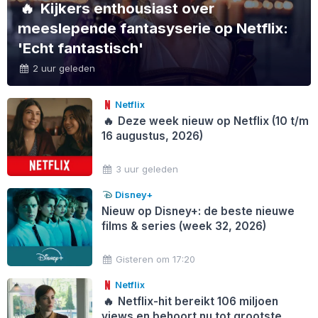
🔥
Kijkers enthousiast over
meeslepende fantasyserie op Netflix:
'Echt fantastisch'
2 uur geleden
Netflix
🔥
Deze week nieuw op Netflix (10 t/m
16 augustus, 2026)
3 uur geleden
Disney+
Nieuw op Disney+: de beste nieuwe
films & series (week 32, 2026)
Gisteren om 17:20
Netflix
🔥
Netflix-hit bereikt 106 miljoen
views en behoort nu tot grootste