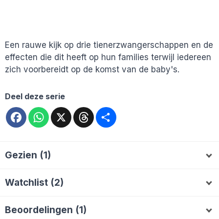
Een rauwe kijk op drie tienerzwangerschappen en de
effecten die dit heeft op hun families terwijl iedereen
zich voorbereidt op de komst van de baby's.
Deel deze serie
Facebook
WhatsApp
X
Threads
Deel
Gezien (1)
Brigitte064
B
Watchlist (2)
AlieB
Lootsie1966
A
L
Beoordelingen (1)