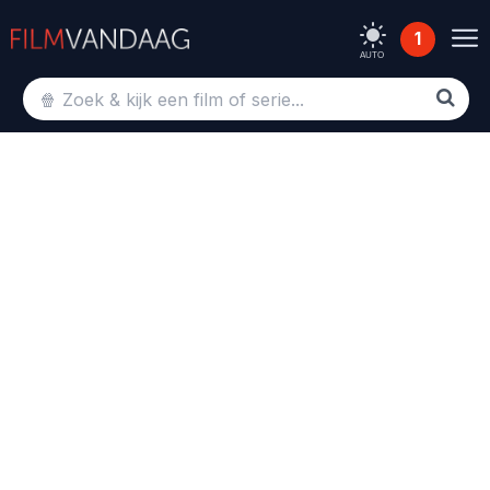
1
AUTO