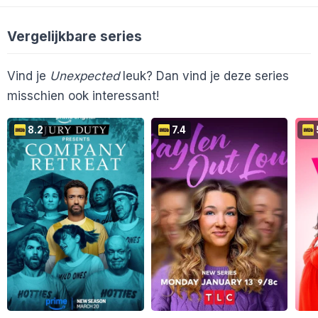
Gebruiker24770
4
G
Vergelijkbare series
Vind je
Unexpected
leuk? Dan vind je deze series
misschien ook interessant!
8.2
7.4