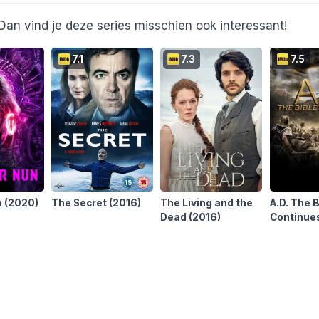
Dan vind je deze series misschien ook interessant!
7.1
7.3
7.5
n
(2020)
The Secret
(2016)
The Living and the
A.D. The B
Dead
(2016)
Continue