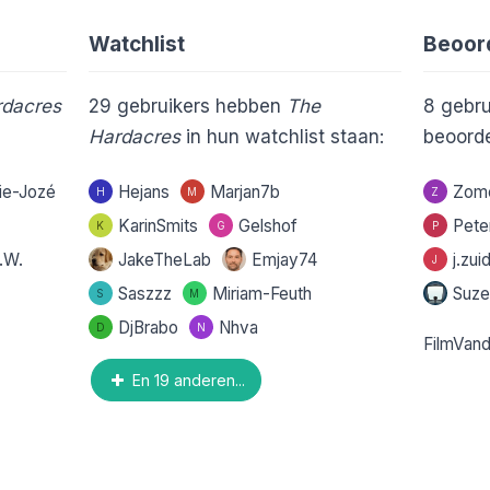
Watchlist
Beoor
rdacres
29
gebruikers hebben
The
8
gebru
Hardacres
in hun watchlist staan:
beoorde
ie-Jozé
Hejans
Marjan7b
Zom
H
M
Z
KarinSmits
Gelshof
Pete
K
G
P
.W.
JakeTheLab
Emjay74
j.zu
J
Saszzz
Miriam-Feuth
Suz
S
M
DjBrabo
Nhva
D
N
FilmVan
En 19 anderen...