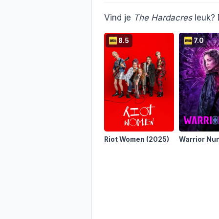
Vind je
The Hardacres
leuk? 
8.5
7.0
Riot Women
(2025)
Warrior Nu