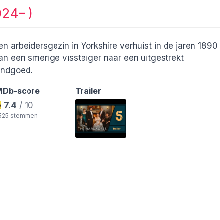
024– )
en arbeidersgezin in Yorkshire verhuist in de jaren 1890
an een smerige vissteiger naar een uitgestrekt
andgoed.
MDb-score
Trailer
7.4
/ 10
.525 stemmen