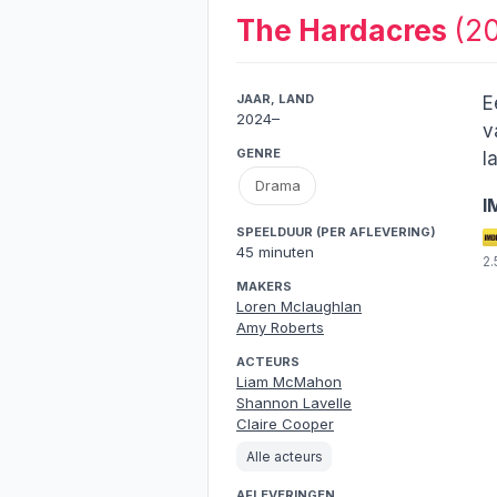
The Hardacres
(2
JAAR, LAND
E
2024–
v
GENRE
l
Drama
I
SPEELDUUR (PER AFLEVERING)
45 minuten
2
MAKERS
Loren Mclaughlan
Amy Roberts
ACTEURS
Liam McMahon
Shannon Lavelle
Claire Cooper
Alle acteurs
AFLEVERINGEN