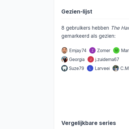
Gezien-lijst
8
gebruikers hebben
The Ha
gemarkeerd als gezien:
Emjay74
Zomer
Mar
Z
M
Georgia
j.zuidema67
J
Suze79
Larveei
C.M
L
Vergelijkbare series