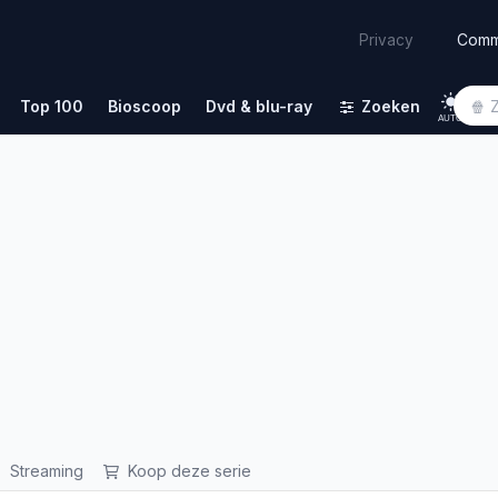
Comm
Privacy
Top 100
Bioscoop
Dvd & blu-ray
Zoeken
AUTO
Streaming
Koop deze serie