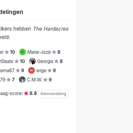
delingen
ikers hebben
The Hardacres
eld:
er
10
Marie-Jozé
8
M
rSlaats
10
Georgia
8
idema67
9
wige
9
W
e79
7
C.M.W.
9
daag-score:
8.8
Stemverdeling