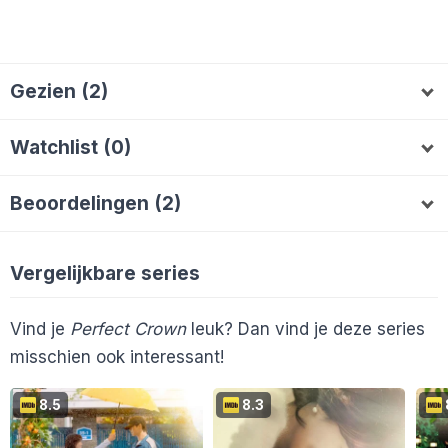
Gezien (2)
Lala70
MvS
L
M
Watchlist (0)
Beoordelingen (2)
Lala70
8
MvS
7
L
M
Vergelijkbare series
Vind je
Perfect Crown
leuk? Dan vind je deze series
misschien ook interessant!
8.5
8.3