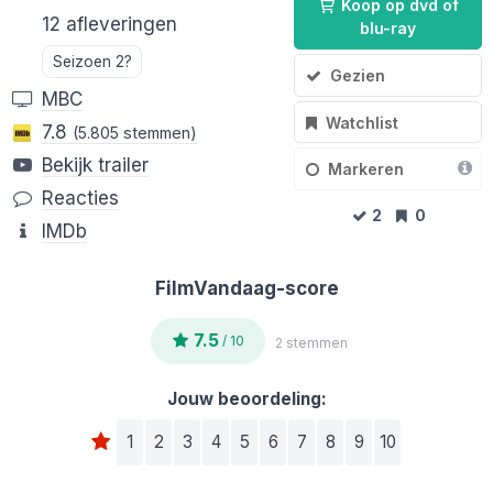
Koop op dvd of
12 afleveringen
blu-ray
Seizoen 2?
Gezien
MBC
Watchlist
7.8
(5.805 stemmen)
Bekijk trailer
Markeren
Reacties
2
0
IMDb
FilmVandaag-score
7.5
/ 10
2 stemmen
Jouw beoordeling:
1
2
3
4
5
6
7
8
9
10