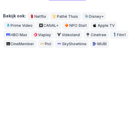
Bekijk ook:
Netflix
Pathé Thuis
Disney+
Prime Video
CANAL+
NPO Start
Apple TV
HBO Max
Viaplay
Videoland
Cinetree
Film1
CineMember
Picl
SkyShowtime
MUBI