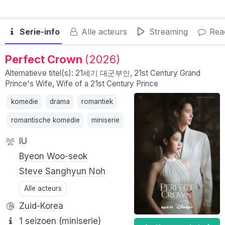
Serie-info
Alle acteurs
Streaming
Reac
Perfect Crown
(2026)
Alternatieve titel(s): 21세기 대군부인, 21st Century Grand
Prince's Wife, Wife of a 21st Century Prince
komedie
drama
romantiek
romantische komedie
miniserie
IU
Byeon Woo-seok
Steve Sanghyun Noh
Alle acteurs
Zuid-Korea
1 seizoen (miniserie)