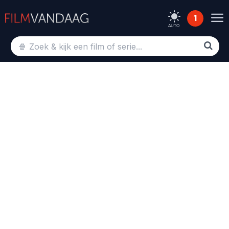
1
AUTO