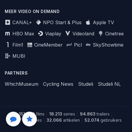
MEER VIDEO ON DEMAND
CANAL+
NPO Start & Plus
Apple TV
HBO Max
Viaplay
Videoland
Cinetree
Film1
CineMember
Picl
SkyShowtime
MUBI
PARTNERS
WhichMuseum
Cycling News
Studeli
Studeli NL
151.628
films
18.213
series
94.863
trailers
1.387
recensies
32.066
artikelen
52.074
gebruikers