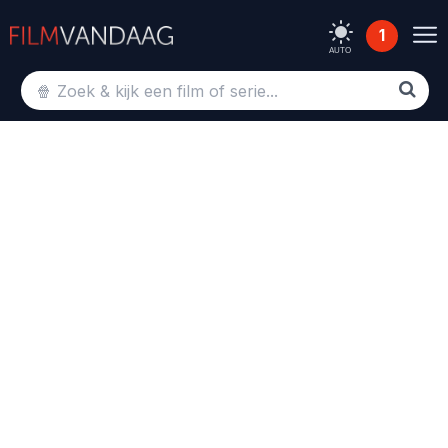
1
AUTO