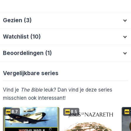
Gezien (3)
Nikkixo
ArrowFast
Streamguide
A
Watchlist (10)
gorzo
Loveblackcat2
SJoKoReeP
G
Beoordelingen (1)
john_vic81
AlieB
mwmvlemmings
MaaikeS
J
A
M
M
Nikkixo
7
H.Zuur
MasMovies
Bali
M
B
Vergelijkbare series
Vind je
The Bible
leuk? Dan vind je deze series
misschien ook interessant!
8.7
8.5