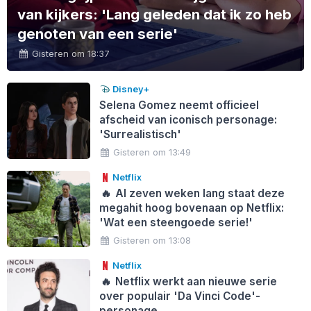
van kijkers: 'Lang geleden dat ik zo heb
genoten van een serie'
Gisteren om 18:37
Disney+
Selena Gomez neemt officieel
afscheid van iconisch personage:
'Surrealistisch'
Gisteren om 13:49
Netflix
🔥
Al zeven weken lang staat deze
megahit hoog bovenaan op Netflix:
'Wat een steengoede serie!'
Gisteren om 13:08
Netflix
🔥
Netflix werkt aan nieuwe serie
over populair 'Da Vinci Code'-
personage