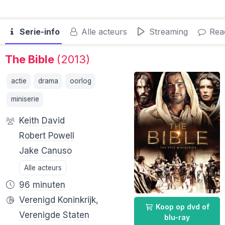
Serie-info
Alle acteurs
Streaming
Reac
The Bible
(2013)
actie
drama
oorlog
miniserie
Keith David
Robert Powell
Jake Canuso
Alle acteurs
96 minuten
Verenigd Koninkrijk
,
Koop op dvd of
Verenigde Staten
blu-ray