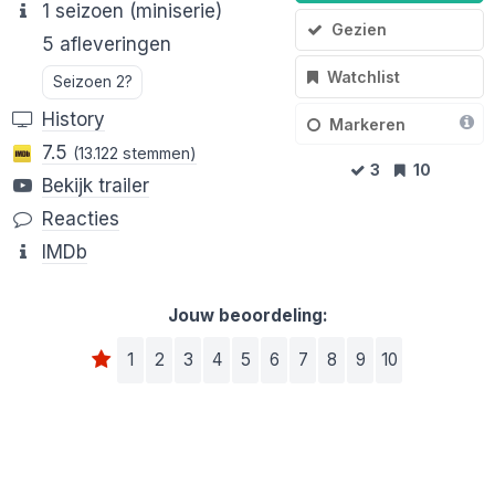
1 seizoen (miniserie)
Gezien
5 afleveringen
Watchlist
Seizoen 2?
History
Markeren
7.5
(13.122 stemmen)
3
10
Bekijk trailer
Reacties
IMDb
Jouw beoordeling:
1
2
3
4
5
6
7
8
9
10