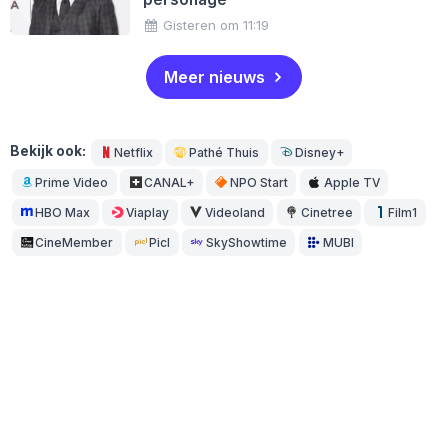
Gisteren om 11:19
Meer nieuws
Bekijk ook:
Netflix
Pathé Thuis
Disney+
Prime Video
CANAL+
NPO Start
Apple TV
HBO Max
Viaplay
Videoland
Cinetree
Film1
CineMember
Picl
SkyShowtime
MUBI