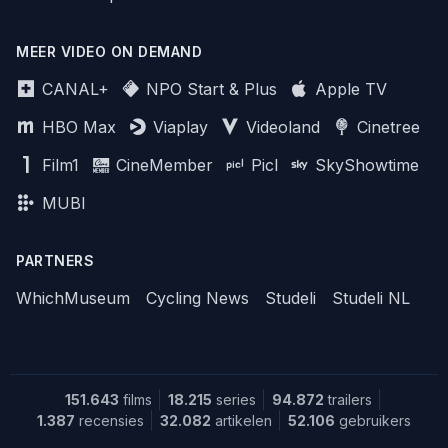
MEER VIDEO ON DEMAND
CANAL+
NPO Start & Plus
Apple TV
HBO Max
Viaplay
Videoland
Cinetree
Film1
CineMember
Picl
SkyShowtime
MUBI
PARTNERS
WhichMuseum
Cycling News
Studeli
Studeli NL
151.643
films
18.215
series
94.872
trailers
1.387
recensies
32.082
artikelen
52.106
gebruikers