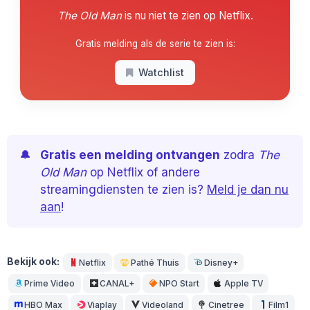
The Old Man
is nu niet te zien op Netflix.
Gratis melding als de serie te zien is:
Watchlist
🔔
Gratis een melding ontvangen
zodra
The
Old Man
op Netflix of andere
streamingdiensten te zien is?
Meld je dan nu
aan
!
Bekijk ook:
Netflix
Pathé Thuis
Disney+
Prime Video
CANAL+
NPO Start
Apple TV
HBO Max
Viaplay
Videoland
Cinetree
Film1