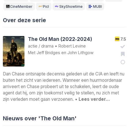
CineMember
Picl
SkyShowtime
MUBI
Over deze serie
The Old Man (2022‑2024)
7.5
actie
/
drama
•
Robert Levine
Met
Jeff Bridges
en
John Lithgow
Dan Chase ontsnapte decennia geleden uit de CIA en leeft nu
buiten het zicht van iedereen. Wanneer een huurmoordenaar
arriveert en Chase probeert uit te schakelen, leert de oude
agent dat hij, om zijn toekomst veilig te stellen, nu zich met
zijn verleden moet gaan verzoenen. •
Lees verder…
Nieuws over 'The Old Man'