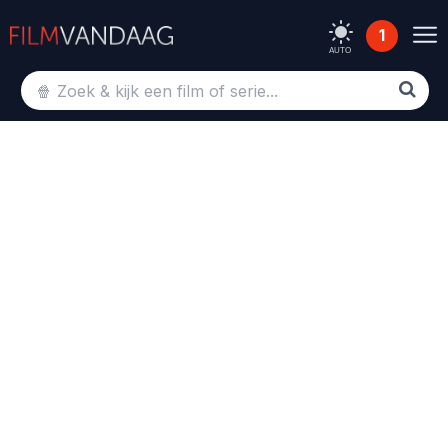
1
AUTO