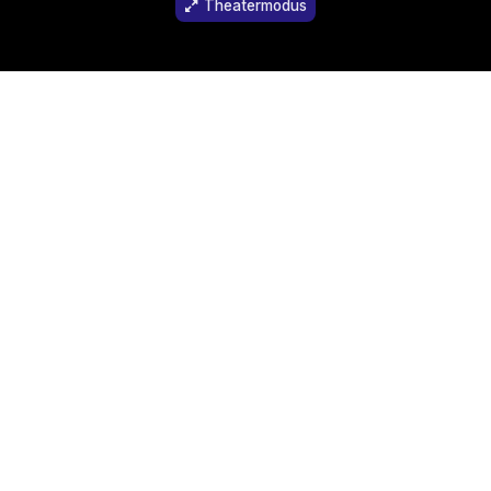
Theatermodus