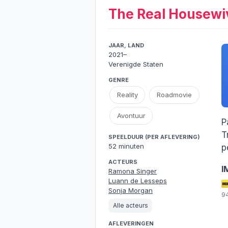
The Real Housewiv
JAAR, LAND
2021–
Verenigde Staten
GENRE
Reality
Roadmovie
Avontuur
P
T
SPEELDUUR (PER AFLEVERING)
52 minuten
p
ACTEURS
I
Ramona Singer
Luann de Lesseps
Sonja Morgan
9
Alle acteurs
AFLEVERINGEN