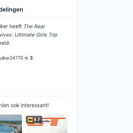
delingen
ker heeft
The Real
ves: Ultimate Girls Trip
eld:
uiker24770
3
hien ook interessant!
8.7
6.4