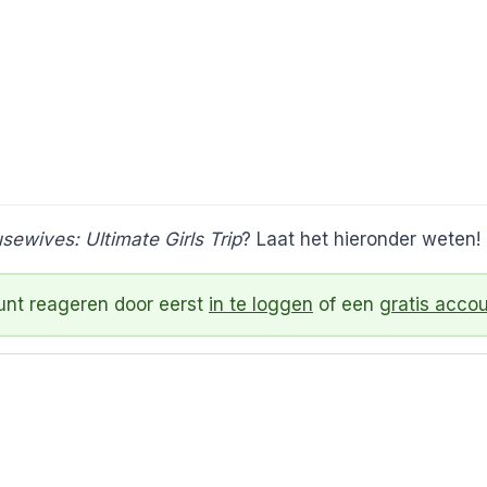
ewives: Ultimate Girls Trip
? Laat het hieronder weten!
kunt reageren door eerst
in te loggen
of een
gratis acco