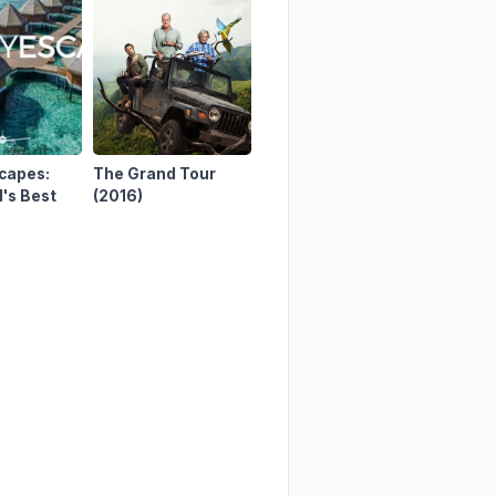
capes:
The Grand Tour
Jensen Kiest Voor
Destina
's Best
(2016)
Amerika
(2016)
(2025)
(2023)