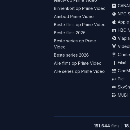
Nieuw op Prime Video
CANA
Binnenkort op Prime Video
NPO St
Aanbod Prime Video
Apple
Beste films op Prime Video
HBO 
Beste films 2026
Viapla
Beste series op Prime
Video
Video
Cinet
Beste series 2026
Film1
Alle films op Prime Video
CineM
Alle series op Prime Video
Picl
SkySh
MUBI
151.644
films
18