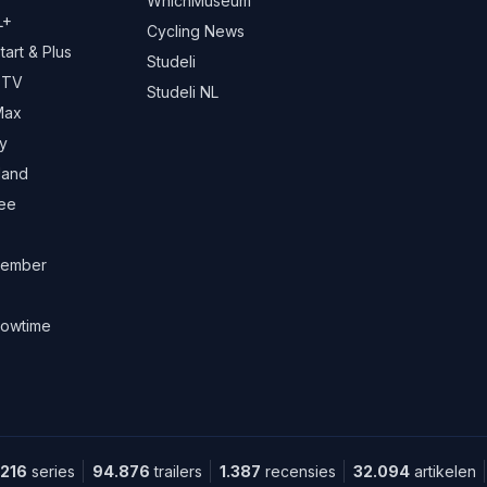
WhichMuseum
L+
Cycling News
art & Plus
Studeli
 TV
Studeli NL
Max
y
land
ree
ember
owtime
.216
series
94.876
trailers
1.387
recensies
32.094
artikelen