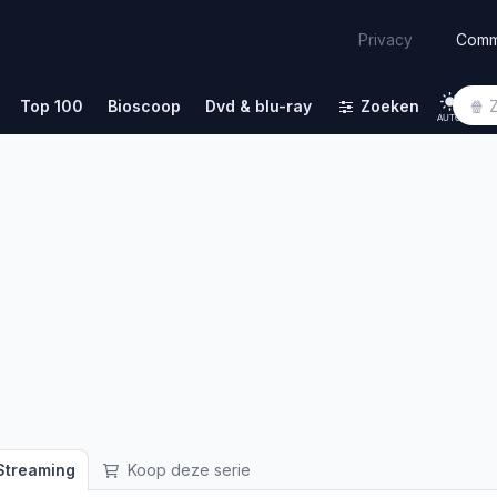
Comm
Privacy
Top 100
Bioscoop
Dvd & blu-ray
Zoeken
AUTO
treaming
Koop deze serie