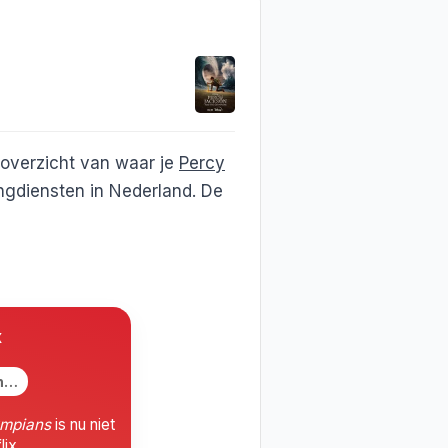
 overzicht van waar je
Percy
ngdiensten in Nederland. De
x
en…
ympians
is nu niet
lix.