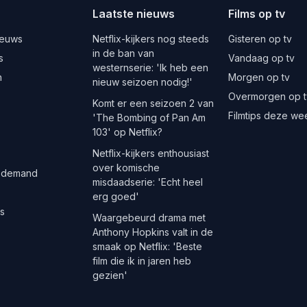
Laatste nieuws
Films op tv
ieuws
Netflix-kijkers nog steeds
Gisteren op tv
in de ban van
s
Vandaag op tv
westernserie: 'Ik heb een
n
Morgen op tv
nieuw seizoen nodig!'
Overmorgen op t
Komt er een seizoen 2 van
Filmtips deze we
'The Bombing of Pan Am
103' op Netflix?
Netflix-kijkers enthousiast
over komische
 demand
misdaadserie: 'Echt heel
erg goed'
es
Waargebeurd drama met
Anthony Hopkins valt in de
smaak op Netflix: 'Beste
film die ik in jaren heb
gezien'