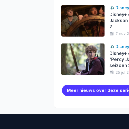
Disne
Disney+ 
Jackson 
2
7 nov 
Disne
Disney+ 
'Percy J
seizoen 
25 jul 
Meer nieuws over deze seri