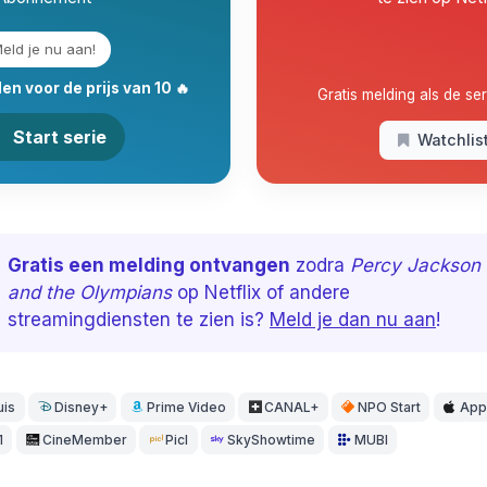
eld je nu aan!
en voor de prijs van 10 🔥
Gratis melding als de seri
Start serie
Watchlis
Gratis een melding ontvangen
zodra
Percy Jackson
and the Olympians
op Netflix of andere
streamingdiensten te zien is?
Meld je dan nu aan
!
uis
Disney+
Prime Video
CANAL+
NPO Start
App
1
CineMember
Picl
SkyShowtime
MUBI