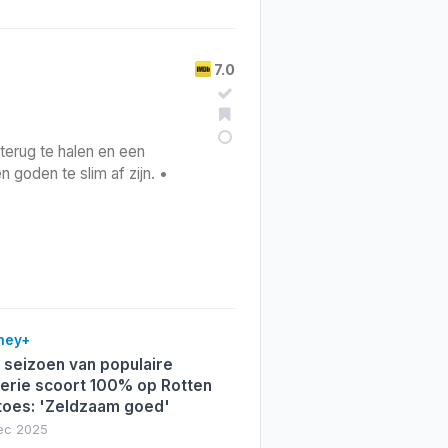
7.0
terug te halen en een
 goden te slim af zijn. •
ney+
 seizoen van populaire
serie scoort 100% op Rotten
oes: 'Zeldzaam goed'
dec 2025