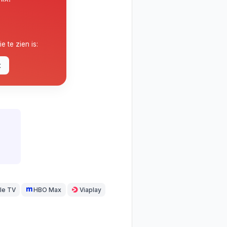
e te zien is:
t
le TV
HBO Max
Viaplay