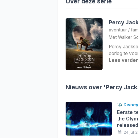
Over deze serie
Percy Jack
avontuur
/
fam
Met
Walker Sc
Percy Jackson
oorlog te voo
Lees verde
Nieuws over 'Percy Jack
Disne
Eerste t
the Olym
released
24 jul 