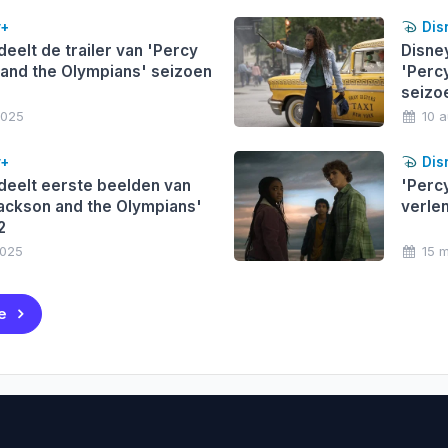
y+
Dis
deelt de trailer van 'Percy
Disney
and the Olympians' seizoen
'Perc
seizo
2025
10 
y+
Dis
deelt eerste beelden van
'Perc
ackson and the Olympians'
verle
2
2025
15 
e