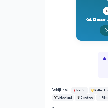
M
Kijk 12 maand
🔔
Bekijk ook:
Netflix
Pathé Th
Videoland
Cinetree
Film