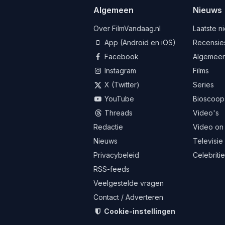
Algemeen
Nieuws
Over FilmVandaag.nl
Laatste n
App (Android en iOS)
Recensie
Facebook
Algemee
Instagram
Films
X (Twitter)
Series
YouTube
Bioscoop
Threads
Video's
Redactie
Video on
Nieuws
Televisie
Privacybeleid
Celebriti
RSS-feeds
Veelgestelde vragen
Contact / Adverteren
Cookie-instellingen