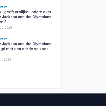
ney+
+ geeft vrolijke update over
y Jackson and the Olympians'
en 3
aug 2025
ney+
y Jackson and the Olympians'
ngd met een derde seizoen
mrt 2025