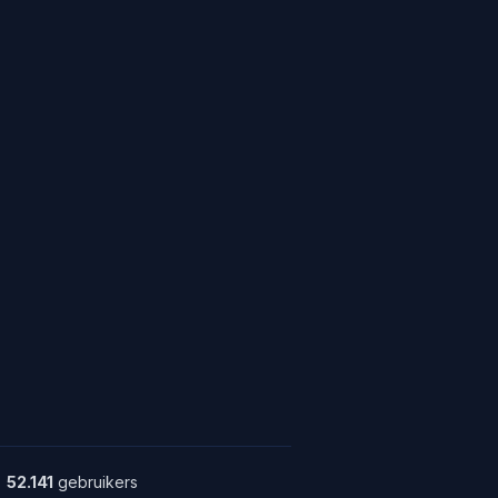
52.141
gebruikers