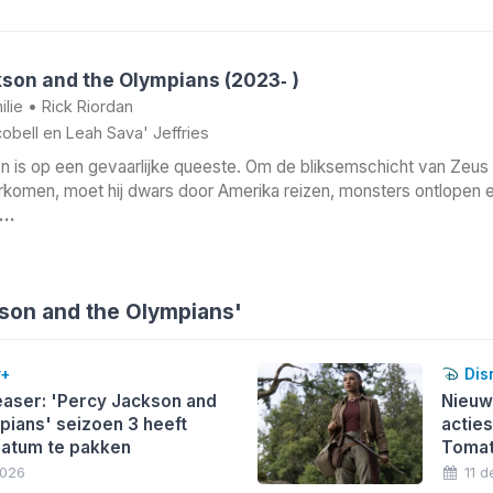
son and the Olympians (2023‑ )
ilie
•
Rick Riordan
obell
en
Leah Sava' Jeffries
 is op een gevaarlijke queeste. Om de bliksemschicht van Zeus 
rkomen, moet hij dwars door Amerika reizen, monsters ontlopen en
r…
son and the Olympians'
y+
Dis
easer: 'Percy Jackson and
Nieuw
pians' seizoen 3 heeft
actie
atum te pakken
Tomat
2026
11 