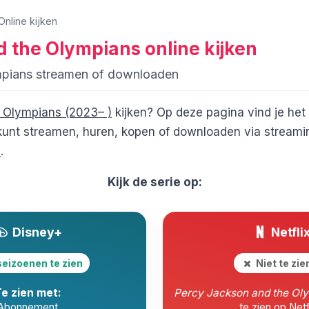
Online kijken
d the Olympians
online kijken
mpians streamen of downloaden
 Olympians (2023– )
kijken? Op deze pagina vind je het
unt streamen, huren, kopen of downloaden via streami
+
.
Kijk de serie op:
Disney+
Netfli
seizoenen te zien
Niet te zi
e zien met:
Percy Jackson and the Ol
Abonnement
te zien op Netf