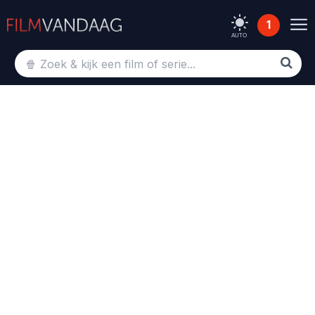
1
AUTO