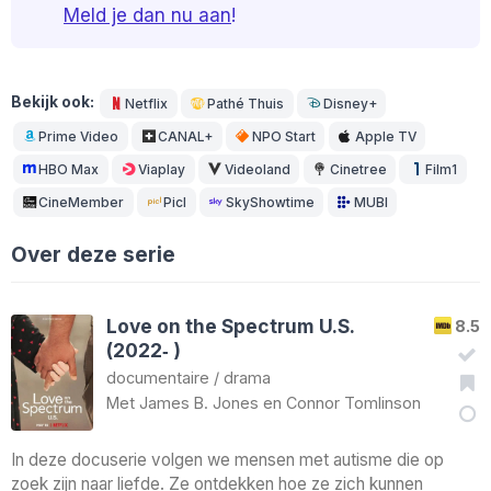
Meld je dan nu aan
!
Bekijk ook:
Netflix
Pathé Thuis
Disney+
Prime Video
CANAL+
NPO Start
Apple TV
HBO Max
Viaplay
Videoland
Cinetree
Film1
CineMember
Picl
SkyShowtime
MUBI
Over deze serie
Love on the Spectrum U.S.
8.5
(2022‑ )
documentaire
/
drama
Met
James B. Jones
en
Connor Tomlinson
In deze docuserie volgen we mensen met autisme die op
zoek zijn naar liefde. Ze ontdekken hoe ze zich kunnen