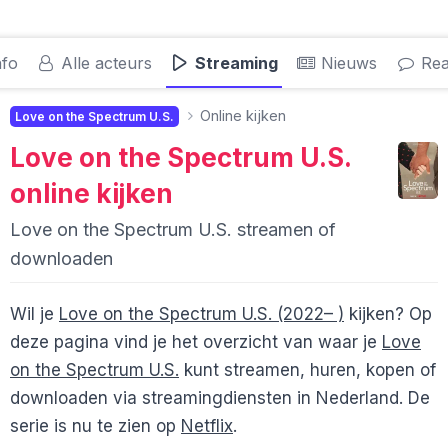
nfo
Alle acteurs
Streaming
Nieuws
Rea
Online kijken
Love on the Spectrum U.S.
Love on the Spectrum U.S.
online kijken
Love on the Spectrum U.S. streamen of
downloaden
Wil je
Love on the Spectrum U.S. (2022– )
kijken? Op
deze pagina vind je het overzicht van waar je
Love
on the Spectrum U.S.
kunt streamen, huren, kopen of
downloaden via streamingdiensten in Nederland. De
serie is nu te zien op
Netflix
.