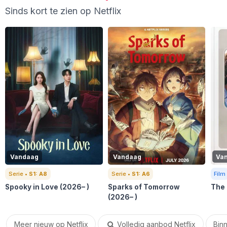
Sinds kort te zien op Netflix
Vandaag
Vandaag
Va
Serie •
S1: A8
Serie •
S1: A6
Film
Spooky in Love
(2026– )
Sparks of Tomorrow
The
(2026– )
Meer nieuw op Netflix
Volledig aanbod Netflix
Binn