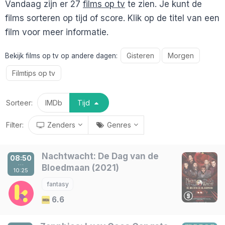
Vandaag zijn er 27
films op tv
te zien. Je kunt de
films sorteren op tijd of score. Klik op de titel van een
film voor meer informatie.
Gisteren
Morgen
Bekijk films op tv op andere dagen:
Filmtips op tv
Sorteer:
IMDb
Tijd
Filter:
Zenders
Genres
Nachtwacht: De Dag van de
08:50
Standaard zenders
Genre
alles
/
niks
alles
/
niks
…
Bloedmaan (2021)
10:25
NPO 1
actie
Comedy Central
korte film
fantasy
NPO 2
animatie
Nickelodeon
misdaad
6.6
NPO 3
avontuur
Ketnet
muziek
RTL 4
biografie
Canvas
mystery