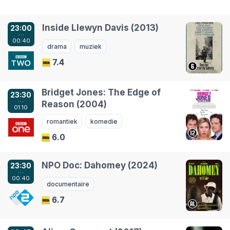
Inside Llewyn Davis (2013)
23:00
…
00:40
drama
muziek
7.4
Bridget Jones: The Edge of
23:30
…
Reason (2004)
01:10
romantiek
komedie
6.0
NPO Doc: Dahomey (2024)
23:30
…
00:40
documentaire
6.7