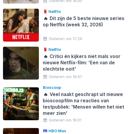
Gisteren om 18:40
Netflix
🔥
Dit zijn de 5 beste nieuwe series
op Netflix (week 32, 2026)
Gisteren om 17:29
Netflix
🔥
Critici én kijkers niet mals voor
nieuwe Netflix-film: 'Een van de
slechtste ooit'
Gisteren om 16:47
Bioscoop
🔥
Veel naakt geschrapt uit nieuwe
bioscoopfilm na reacties van
testpubliek: 'Mensen willen het niet
meer zien'
Gisteren om 16:01
HBO Max