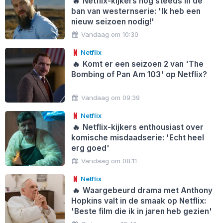
🔥
Netflix-kijkers nog steeds in de
ban van westernserie: 'Ik heb een
nieuw seizoen nodig!'
Vandaag om 10:30
Netflix
🔥
Komt er een seizoen 2 van 'The
Bombing of Pan Am 103' op Netflix?
Vandaag om 09:39
Netflix
🔥
Netflix-kijkers enthousiast over
komische misdaadserie: 'Echt heel
erg goed'
Vandaag om 08:11
Netflix
🔥
Waargebeurd drama met Anthony
Hopkins valt in de smaak op Netflix:
'Beste film die ik in jaren heb gezien'