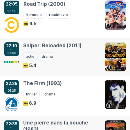
Road Trip (2000)
22:05
…
23:50
komedie
roadmovie
6.5
Sniper: Reloaded (2011)
22:10
…
23:55
actie
drama
5.4
The Firm (1993)
22:35
…
01:25
thriller
drama
6.9
Une pierre dans la bouche
22:35
…
(1983)