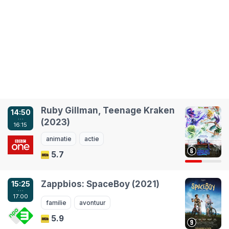
Ruby Gillman, Teenage Kraken
14:50
…
(2023)
16:15
animatie
actie
5.7
Zappbios: SpaceBoy (2021)
15:25
…
17:00
familie
avontuur
5.9