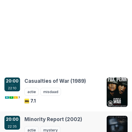
Casualties of War (1989)
20:00
…
22:10
actie
misdaad
7.1
Minority Report (2002)
20:00
…
22:35
actie
mystery