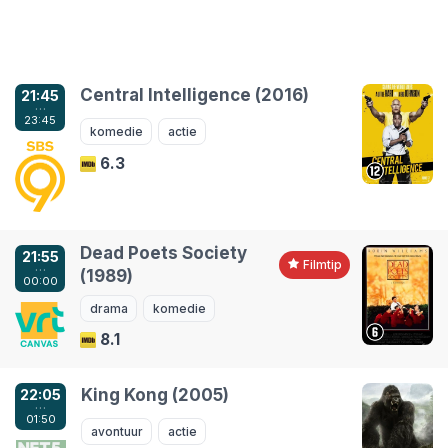
Central Intelligence (2016)
21:45
…
23:45
komedie
actie
6.3
Dead Poets Society
21:55
…
Filmtip
(1989)
00:00
drama
komedie
8.1
King Kong (2005)
22:05
…
01:50
avontuur
actie