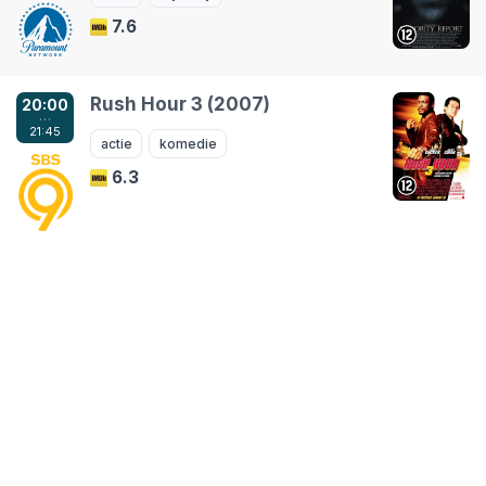
7.6
Rush Hour 3 (2007)
20:00
…
21:45
actie
komedie
6.3