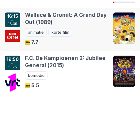
Wallace & Gromit: A Grand Day
16:15
…
Out (1989)
16:35
animatie
korte film
7.7
F.C. De Kampioenen 2: Jubilee
19:50
…
General (2015)
21:25
komedie
5.5