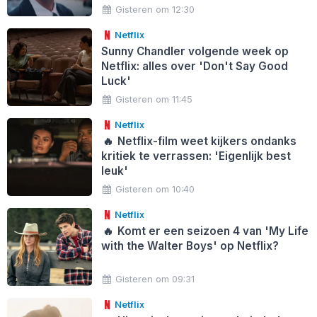
Gisteren om 12:30
Netflix
Sunny Chandler volgende week op
Netflix: alles over 'Don't Say Good
Luck'
Gisteren om 11:45
Netflix
🔥
Netflix-film weet kijkers ondanks
kritiek te verrassen: 'Eigenlijk best
leuk'
Gisteren om 10:40
Netflix
🔥
Komt er een seizoen 4 van 'My Life
with the Walter Boys' op Netflix?
Gisteren om 09:31
Netflix