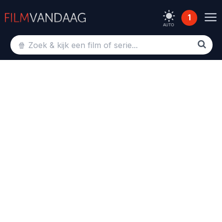
1
AUTO