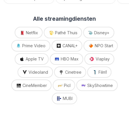
Alle streamingdiensten
Netflix
Pathé Thuis
Disney+
Prime Video
CANAL+
NPO Start
Apple TV
HBO Max
Viaplay
Videoland
Cinetree
Film1
CineMember
Picl
SkyShowtime
MUBI