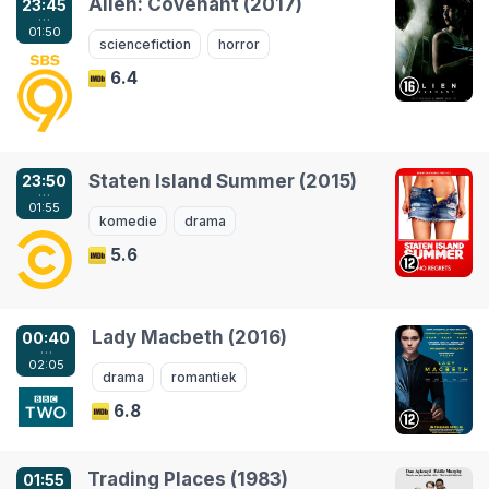
Alien: Covenant (2017)
23:45
…
01:50
sciencefiction
horror
6.4
Staten Island Summer (2015)
23:50
…
01:55
komedie
drama
5.6
Lady Macbeth (2016)
00:40
…
02:05
drama
romantiek
6.8
Trading Places (1983)
01:55