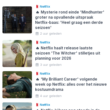
Netflix
🔥
Mysterie rond einde 'Mindhunter'
groter na opvallende uitspraak
Netflix-baas: 'Heel graag een derde
seizoen'
2 uur geleden
Netflix
🔥
Netflix haalt release laatste
seizoen 'The Witcher' stilletjes uit
planning voor 2026
3 uur geleden
Netflix
🔥
'My Brilliant Career' volgende
week op Netflix: alles over het nieuwe
kostuumdrama
4 uur geleden
Netflix