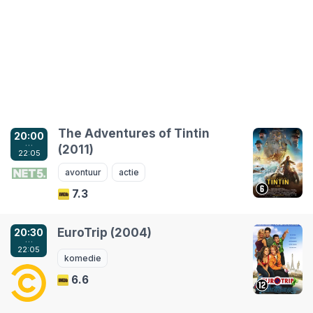
The Adventures of Tintin
20:00
…
(2011)
22:05
avontuur
actie
7.3
EuroTrip (2004)
20:30
…
22:05
komedie
6.6