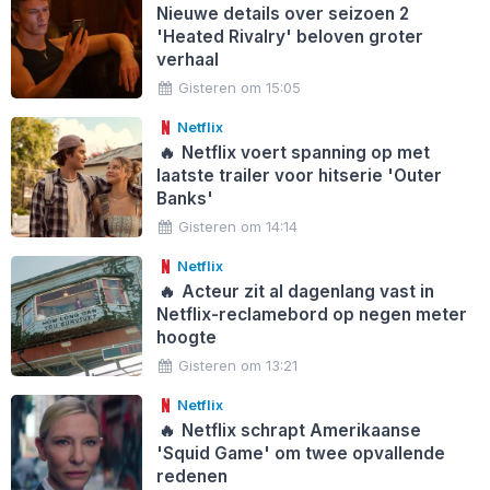
Nieuwe details over seizoen 2
'Heated Rivalry' beloven groter
verhaal
Gisteren om 15:05
Netflix
🔥
Netflix voert spanning op met
laatste trailer voor hitserie 'Outer
Banks'
Gisteren om 14:14
Netflix
🔥
Acteur zit al dagenlang vast in
Netflix-reclamebord op negen meter
hoogte
Gisteren om 13:21
Netflix
🔥
Netflix schrapt Amerikaanse
'Squid Game' om twee opvallende
redenen