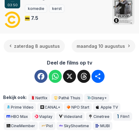
…
03:50
komedie
kerst
7.5
zaterdag 8 augustus
maandag 10 augustus
Deel de films op tv
Facebook
WhatsApp
X
Threads
Deel
Bekijk ook:
Netflix
Pathé Thuis
Disney+
Prime Video
CANAL+
NPO Start
Apple TV
HBO Max
Viaplay
Videoland
Cinetree
Film1
CineMember
Picl
SkyShowtime
MUBI