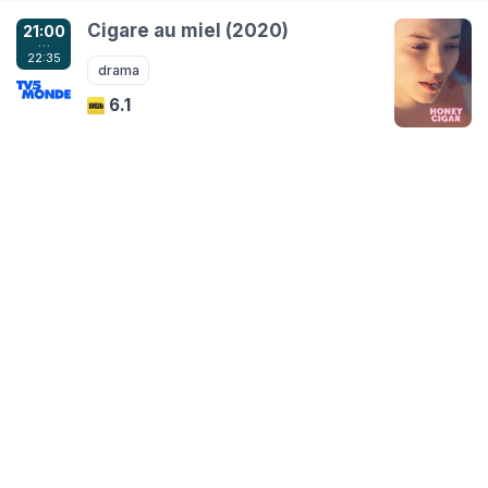
Cigare au miel (2020)
21:00
…
22:35
drama
6.1