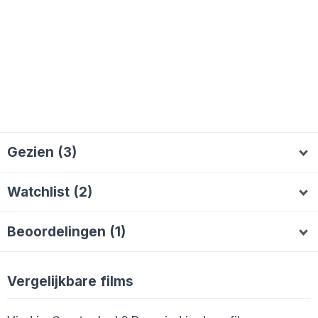
Gezien (3)
Shampoo
Rqui
Lala70
R
L
Watchlist (2)
Thematrix
Amel_587
T
A
Beoordelingen (1)
Lala70
6
L
Vergelijkbare films