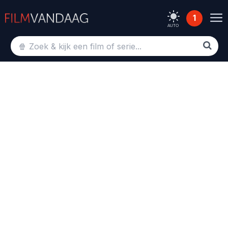
1
AUTO