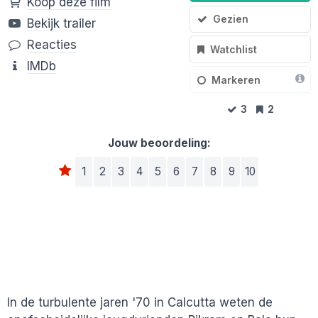
Koop deze film
Gezien
Bekijk trailer
Reacties
Watchlist
IMDb
Markeren
3
2
Jouw beoordeling:
1
2
3
4
5
6
7
8
9
10
In de turbulente jaren '70 in Calcutta weten de