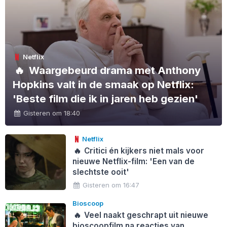
Netflix
🔥
Waargebeurd drama met Anthony
Hopkins valt in de smaak op Netflix:
'Beste film die ik in jaren heb gezien'
Gisteren om 18:40
Netflix
🔥
Critici én kijkers niet mals voor
nieuwe Netflix-film: 'Een van de
slechtste ooit'
Gisteren om 16:47
Bioscoop
🔥
Veel naakt geschrapt uit nieuwe
bioscoopfilm na reacties van