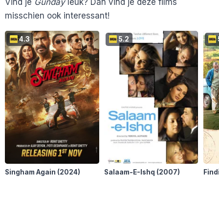
Vind je
Gunday
leuk? Dan vind je deze films
misschien ook interessant!
4.3
5.2
Singham Again
(2024)
Salaam-E-Ishq
(2007)
Find