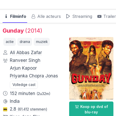
Filminfo
Alle acteurs
Streaming
Traile
Gunday
(2014)
actie
drama
muziek
Ali Abbas Zafar
Ranveer Singh
Arjun Kapoor
Priyanka Chopra Jonas
Volledige cast
152 minuten
(2u32m)
India
Koop op dvd of
2.8
(61.412 stemmen)
blu-ray