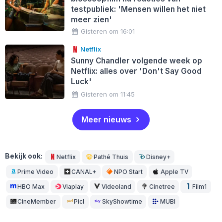
testpubliek: 'Mensen willen het niet
meer zien'
Gisteren om 16:01
Netflix
Sunny Chandler volgende week op
Netflix: alles over 'Don't Say Good
Luck'
Gisteren om 11:45
Meer nieuws
Bekijk ook:
Netflix
Pathé Thuis
Disney+
Prime Video
CANAL+
NPO Start
Apple TV
HBO Max
Viaplay
Videoland
Cinetree
Film1
CineMember
Picl
SkyShowtime
MUBI