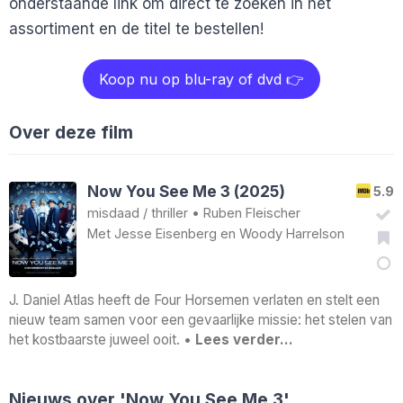
onderstaande link om direct te zoeken in het
assortiment en de titel te bestellen!
Koop nu op blu-ray of dvd 👉
Over deze film
Now You See Me 3 (2025)
5.9
misdaad
/
thriller
•
Ruben Fleischer
Met
Jesse Eisenberg
en
Woody Harrelson
J. Daniel Atlas heeft de Four Horsemen verlaten en stelt een
nieuw team samen voor een gevaarlijke missie: het stelen van
het kostbaarste juweel ooit. •
Lees verder…
Nieuws over 'Now You See Me 3'