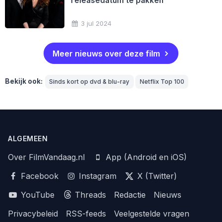
releasedatum te pakken
3 jul 2024
Meer nieuws over deze film
Bekijk ook:
Sinds kort op dvd & blu-ray
Netflix Top 100
ALGEMEEN
Over FilmVandaag.nl
App (Android en iOS)
Facebook
Instagram
X (Twitter)
YouTube
Threads
Redactie
Nieuws
Privacybeleid
RSS-feeds
Veelgestelde vragen