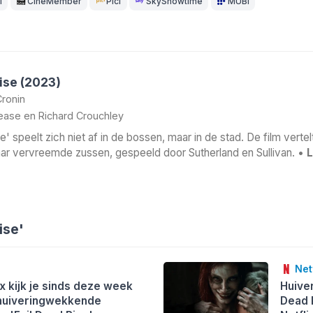
1
CineMember
Picl
SkyShowtime
MUBI
Rise (2023)
ronin
Pease
en
Richard Crouchley
e' speelt zich niet af in de bossen, maar in de stad. De film vertel
ar vervreemde zussen, gespeeld door Sutherland en Sullivan. •
ise'
Netf
ix kijk je sinds deze week
Huive
 huiveringwekkende
Dead 