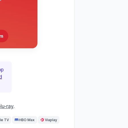
lm
op
d
lu-ray
.
le TV
HBO Max
Viaplay