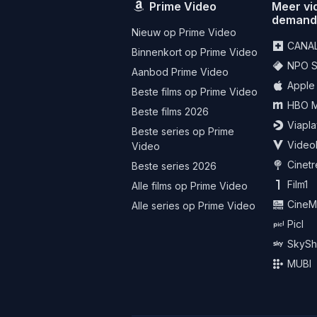
Prime Video
Meer vi
deman
Nieuw op Prime Video
CANA
Binnenkort op Prime Video
NPO St
Aanbod Prime Video
Apple
Beste films op Prime Video
HBO 
Beste films 2026
Viapla
Beste series op Prime
Video
Video
Cinet
Beste series 2026
Film1
Alle films op Prime Video
CineM
Alle series op Prime Video
Picl
SkySh
MUBI