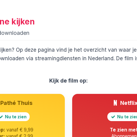
ne kijken
 downloaden
ijken? Op deze pagina vind je het overzicht van waar j
wnloaden via streamingdiensten in Nederland. De film i
Kijk de film op:
Pathé Thuis
Netfli
Nu te zien
Nu te zie
p:
vanaf € 9,99
Te zien me
r:
vanaf € 2,99
Abonnemen