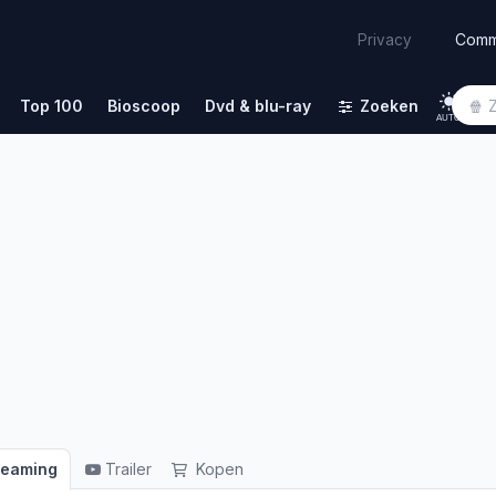
Comm
Privacy
Top 100
Bioscoop
Dvd & blu-ray
Zoeken
AUTO
reaming
Trailer
Kopen