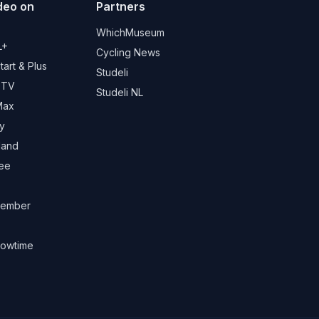
deo on
Partners
d
WhichMuseum
L+
Cycling News
art & Plus
Studeli
 TV
Studeli NL
Max
y
land
ree
ember
owtime