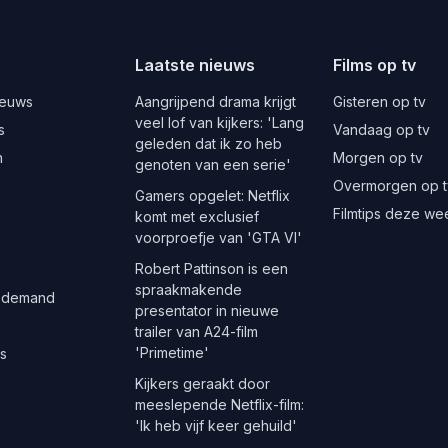
Laatste nieuws
Films op tv
ieuws
Aangrijpend drama krijgt
Gisteren op tv
veel lof van kijkers: 'Lang
s
Vandaag op tv
geleden dat ik zo heb
n
Morgen op tv
genoten van een serie'
Overmorgen op t
Gamers opgelet: Netflix
Filmtips deze we
komt met exclusief
voorproefje van 'GTA VI'
Robert Pattinson is een
spraakmakende
 demand
presentator in nieuwe
trailer van A24-film
'Primetime'
es
Kijkers geraakt door
meeslepende Netflix-film:
'Ik heb vijf keer gehuild'