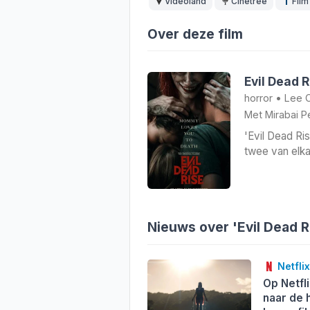
Videoland
Cinetree
Film
Over deze film
Evil Dead 
horror
•
Lee C
Met
Mirabai 
'Evil Dead Ris
twee van elka
Nieuws over 'Evil Dead R
Netflix
Op Netfl
naar de