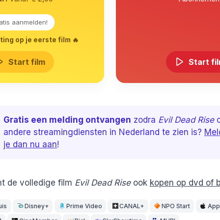
atis aanmelden!
ing op je eerste film 🔥
Start film
Start fi
Gratis een melding ontvangen
zodra
Evil Dead Rise
andere streamingdiensten in Nederland te zien is?
Mel
je dan nu aan
!
t de volledige film
Evil Dead Rise
ook
kopen op dvd of b
uis
Disney+
Prime Video
CANAL+
NPO Start
App