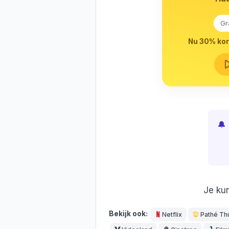
Gr
Nu 30% kort
🔔
Je kun
Bekijk ook:
Netflix
Pathé Th