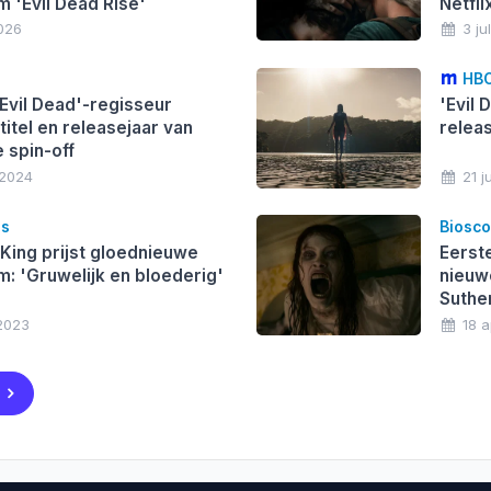
m 'Evil Dead Rise'
Netfli
2026
3 ju
HBO
Evil Dead'-regisseur
'Evil 
titel en releasejaar van
relea
 spin-off
 2024
21 j
es
Biosc
King prijst gloednieuwe
Eerst
m: 'Gruwelijk en bloederig'
nieuw
Suthe
2023
18 