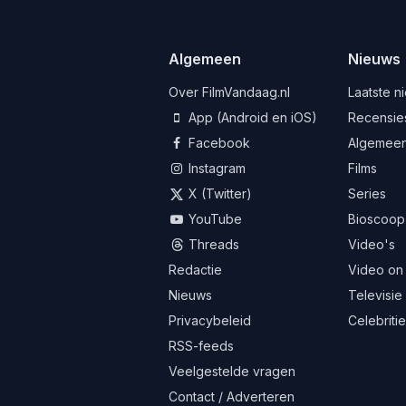
Algemeen
Nieuws
Over FilmVandaag.nl
Laatste n
App (Android en iOS)
Recensie
Facebook
Algemee
Instagram
Films
X (Twitter)
Series
YouTube
Bioscoop
Threads
Video's
Redactie
Video on
Nieuws
Televisie
Privacybeleid
Celebriti
RSS-feeds
Veelgestelde vragen
Contact / Adverteren