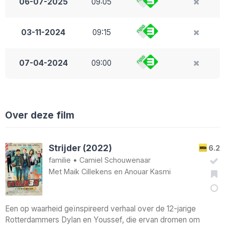
06-07-2025
09:05
03-11-2024
09:15
07-04-2024
09:00
Over deze film
Strijder (2022)
6.2
familie
•
Camiel Schouwenaar
Met
Maik Cillekens
en
Anouar Kasmi
Een op waarheid geïnspireerd verhaal over de 12-jarige
Rotterdammers Dylan en Youssef, die ervan dromen om