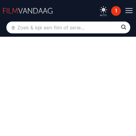
1
AUTO