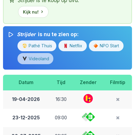
Strijder
is te koop op dvd.
Kijk nu!
Strijder
is nu te zien op:
Pathé Thuis
Netflix
NPO Start
Videoland
Datum
Tijd
Zender
Filmtip
19-04-2026
16:30
23-12-2025
09:00