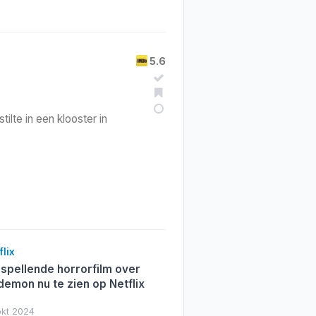
5.6
tilte in een klooster in
lix
lspellende horrorfilm over
demon nu te zien op Netflix
okt 2024