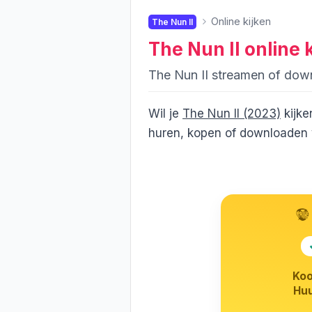
Online kijken
The Nun II
The Nun II
online 
The Nun II streamen of dow
Wil je
The Nun II (2023)
kijke
huren, kopen of downloaden v
Koo
Huu