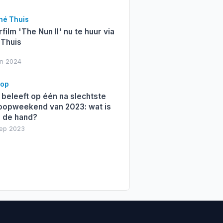
hé Thuis
film 'The Nun II' nu te huur via
 Thuis
an 2024
oop
 beleeft op één na slechtste
oopweekend van 2023: wat is
n de hand?
sep 2023