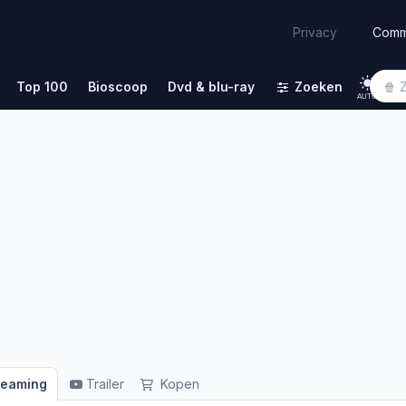
Comm
Privacy
Top 100
Bioscoop
Dvd & blu-ray
Zoeken
AUTO
reaming
Trailer
Kopen