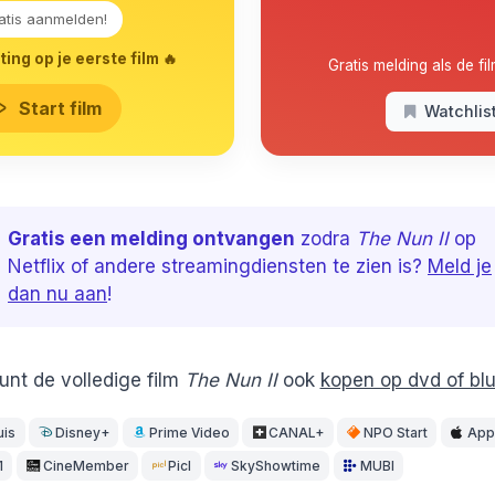
atis aanmelden!
ing op je eerste film 🔥
Gratis melding als de fil
Start film
Watchlis
Gratis een melding ontvangen
zodra
The Nun II
op
Netflix of andere streamingdiensten te zien is?
Meld je
dan nu aan
!
unt de volledige film
The Nun II
ook
kopen op dvd of blu
uis
Disney+
Prime Video
CANAL+
NPO Start
App
1
CineMember
Picl
SkyShowtime
MUBI