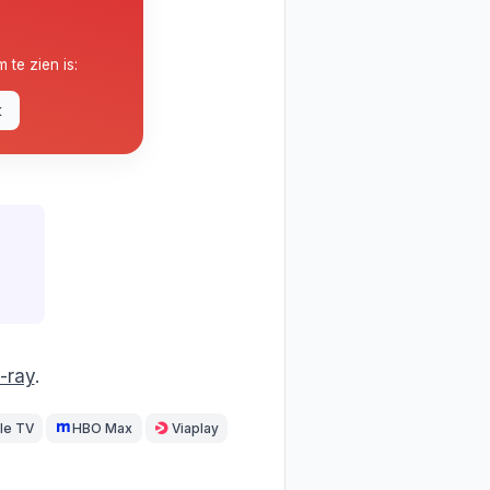
m te zien is:
t
-ray
.
le TV
HBO Max
Viaplay