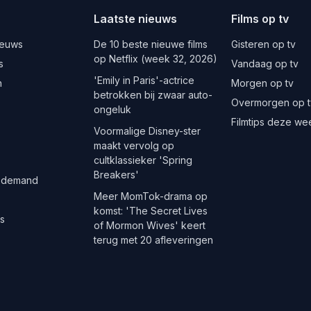
Laatste nieuws
Films op tv
ieuws
De 10 beste nieuwe films
Gisteren op tv
op Netflix (week 32, 2026)
s
Vandaag op tv
'Emily in Paris'-actrice
n
Morgen op tv
betrokken bij zwaar auto-
Overmorgen op t
ongeluk
Filmtips deze we
Voormalige Disney-ster
maakt vervolg op
cultklassieker 'Spring
Breakers'
 demand
Meer MomTok-drama op
komst: 'The Secret Lives
es
of Mormon Wives' keert
terug met 20 afleveringen