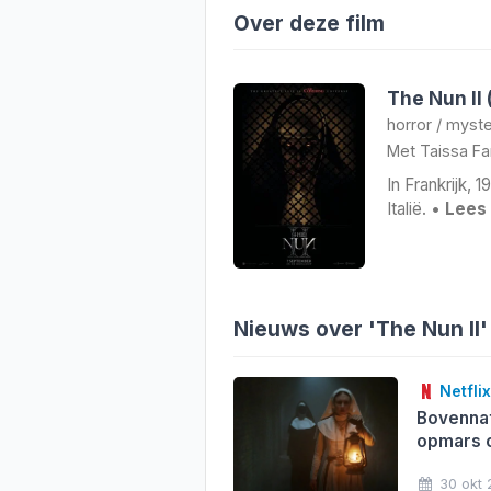
Over deze film
The Nun II
horror
/
myste
Met
Taissa F
In Frankrijk, 
Italië. •
Lees
Nieuws over 'The Nun II'
Netflix
Bovennat
opmars o
30 okt