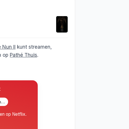
 Nun II
kunt streamen,
en op
Pathé Thuis
.
x
en…
ien op Netflix.