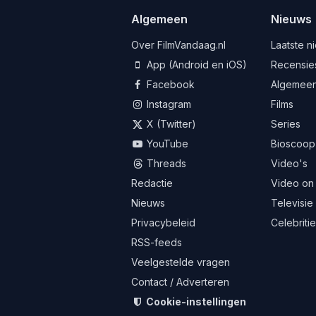
Algemeen
Nieuws
Over FilmVandaag.nl
Laatste n
App (Android en iOS)
Recensie
Facebook
Algemee
Instagram
Films
X (Twitter)
Series
YouTube
Bioscoop
Threads
Video's
Redactie
Video on
Nieuws
Televisie
Privacybeleid
Celebriti
RSS-feeds
Veelgestelde vragen
Contact / Adverteren
Cookie-instellingen