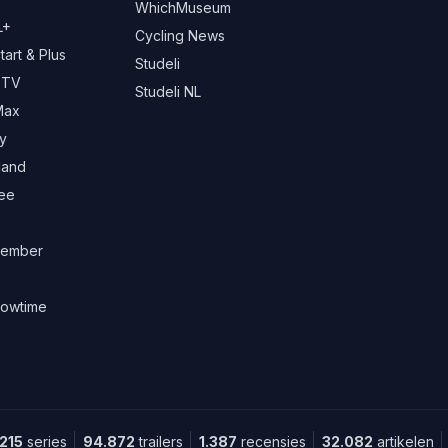
WhichMuseum
L+
Cycling News
art & Plus
Studeli
 TV
Studeli NL
Max
y
land
ree
ember
owtime
.215
series
94.872
trailers
1.387
recensies
32.082
artikelen