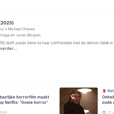
 (2023)
ry
•
Michael Chaves
armiga
en
Jonas Bloquet
1956, leeft zuster Irene na haar confrontatie met de demon Valak in s
 verder…
Netf
uurlijke horrorfilm maakt
Onhei
p Netflix: 'Goeie horror'
oude 
 2024
27 