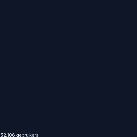
52.106
gebruikers