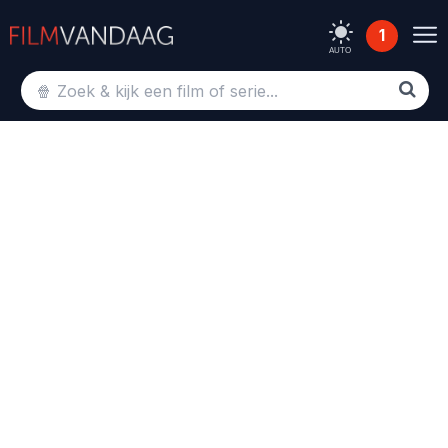
1
AUTO