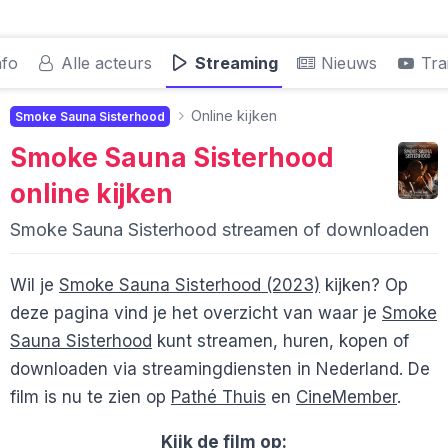
nfo
Alle acteurs
Streaming
Nieuws
Trai
Online kijken
Smoke Sauna Sisterhood
Smoke Sauna Sisterhood
online kijken
Smoke Sauna Sisterhood streamen of downloaden
Wil je
Smoke Sauna Sisterhood (2023)
kijken? Op
deze pagina vind je het overzicht van waar je
Smoke
Sauna Sisterhood
kunt streamen, huren, kopen of
downloaden via streamingdiensten in Nederland. De
film is nu te zien op
Pathé Thuis
en
CineMember
.
Kijk de film op: