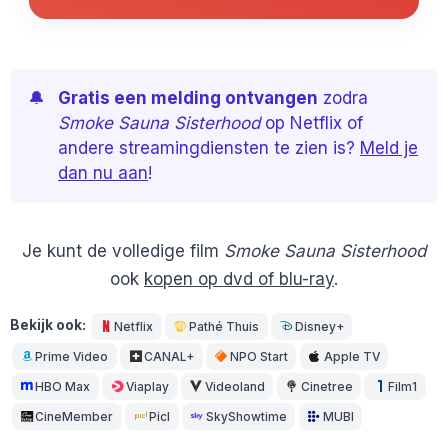
🔔
Gratis een melding ontvangen
zodra
Smoke Sauna Sisterhood
op Netflix of
andere streamingdiensten te zien is?
Meld je
dan nu aan
!
Je kunt de volledige film
Smoke Sauna Sisterhood
ook
kopen op dvd of blu-ray
.
Bekijk ook:
Netflix
Pathé Thuis
Disney+
Prime Video
CANAL+
NPO Start
Apple TV
HBO Max
Viaplay
Videoland
Cinetree
Film1
CineMember
Picl
SkyShowtime
MUBI