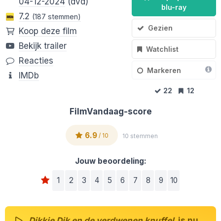
04-12-2024
(dvd)
blu-ray
7.2
(187 stemmen)
Gezien
Koop deze film
Bekijk trailer
Watchlist
Reacties
Markeren
IMDb
22
12
FilmVandaag-score
6.9
/ 10
10 stemmen
Jouw beoordeling:
1
2
3
4
5
6
7
8
9
10
Dikkie Dik en de verdwenen knuffel
is nu