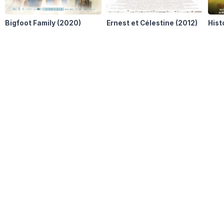
Heerhugowaard
Bigfoot Family
(2020)
Ernest et Célestine
(2012)
Hist