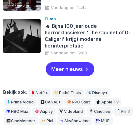
Vandaag om 14:44
Films
🔥
Bijna 100 jaar oude
horrorklassieker 'The Cabinet of Dr.
Caligari' krijgt moderne
herinterpretatie
Vandaag om 12:03
Meer nieuws
Bekijk ook:
Netflix
Pathé Thuis
Disney+
Prime Video
CANAL+
NPO Start
Apple TV
HBO Max
Viaplay
Videoland
Cinetree
Film1
CineMember
Picl
SkyShowtime
MUBI