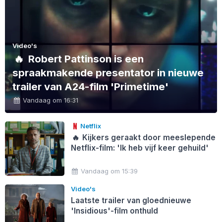
Video's
🔥
Robert Pattinson is een
spraakmakende presentator in nieuwe
trailer van A24-film 'Primetime'
Vandaag om 16:31
Netflix
🔥
Kijkers geraakt door meeslepende
Netflix-film: 'Ik heb vijf keer gehuild'
Vandaag om 15:39
Video's
Laatste trailer van gloednieuwe
'Insidious'-film onthuld