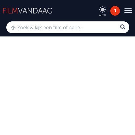
1
AUTO