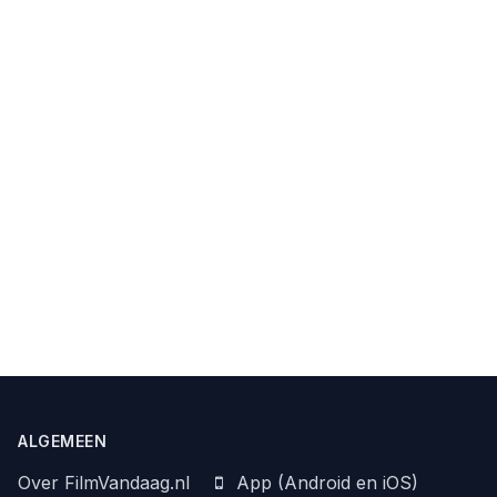
ALGEMEEN
Over FilmVandaag.nl
App (Android en iOS)