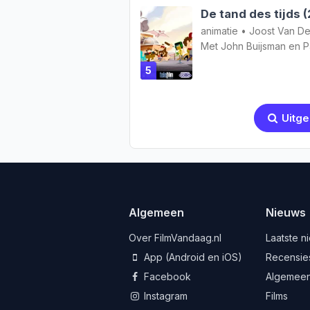
De tand des tijds 
animatie
•
Joost Van D
Met
John Buijsman
en
P
5
Uitge
Algemeen
Nieuws
Over FilmVandaag.nl
Laatste n
App (Android en iOS)
Recensie
Facebook
Algemee
Instagram
Films