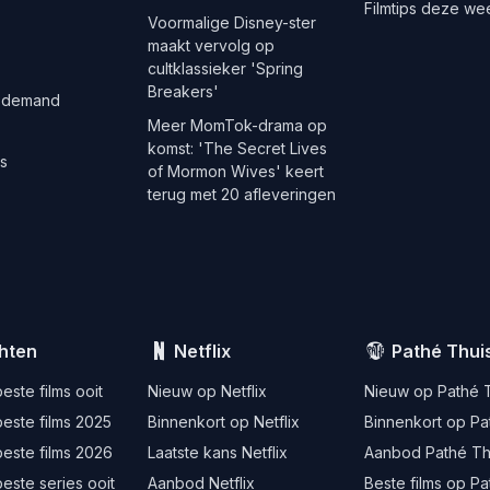
Filmtips deze we
Voormalige Disney-ster
maakt vervolg op
cultklassieker 'Spring
Breakers'
 demand
Meer MomTok-drama op
komst: 'The Secret Lives
es
of Mormon Wives' keert
terug met 20 afleveringen
hten
Netflix
Pathé Thui
este films ooit
Nieuw op Netflix
Nieuw op Pathé 
este films 2025
Binnenkort op Netflix
Binnenkort op Pa
este films 2026
Laatste kans Netflix
Aanbod Pathé Th
este series ooit
Aanbod Netflix
Beste films op Pa