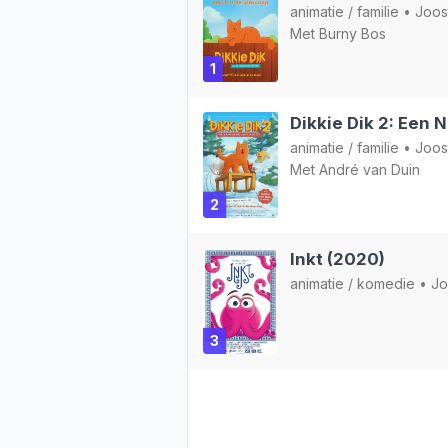
animatie
/
familie
•
Joos
Met
Burny Bos
1
Dikkie Dik 2: Een 
animatie
/
familie
•
Joos
Met
André van Duin
2
Inkt (2020)
animatie
/
komedie
•
Jo
3