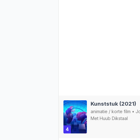
Kunststuk (2021)
animatie
/
korte film
•
J
Met
Huub Dikstaal
4