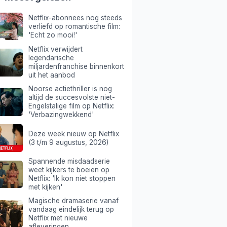
Netflix-abonnees nog steeds
verliefd op romantische film:
'Echt zo mooi!'
Netflix verwijdert
legendarische
miljardenfranchise binnenkort
uit het aanbod
Noorse actiethriller is nog
altijd de succesvolste niet-
Engelstalige film op Netflix:
'Verbazingwekkend'
Deze week nieuw op Netflix
(3 t/m 9 augustus, 2026)
Spannende misdaadserie
weet kijkers te boeien op
Netflix: 'Ik kon niet stoppen
met kijken'
Magische dramaserie vanaf
vandaag eindelijk terug op
Netflix met nieuwe
afleveringen