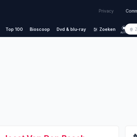
Comm
Privacy
Top 100
Bioscoop
Dvd & blu-ray
Zoeken
AUTO
