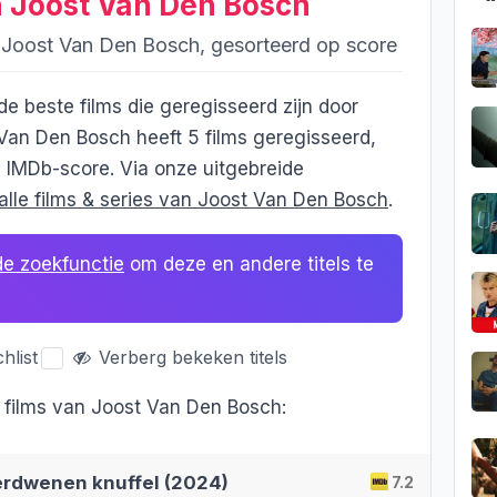
n Joost Van Den Bosch
r Joost Van Den Bosch, gesorteerd op score
 de beste films die geregisseerd zijn door
Van Den Bosch heeft 5 films geregisseerd,
 IMDb-score. Via onze uitgebreide
alle films & series van Joost Van Den Bosch
.
de zoekfunctie
om deze en andere titels te
hlist
Verberg bekeken titels
e films van Joost Van Den Bosch:
verdwenen knuffel (2024)
7.2