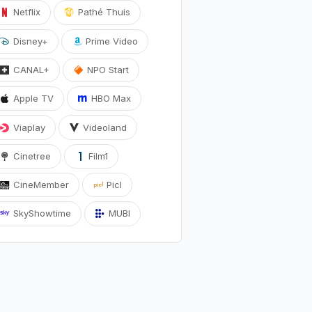
Netflix
Pathé Thuis
Disney+
Prime Video
CANAL+
NPO Start
Apple TV
HBO Max
Viaplay
Videoland
Cinetree
Film1
CineMember
Picl
SkyShowtime
MUBI