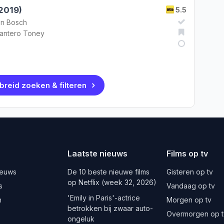
(2019)
5.5
en Bosch
antero Toney
breid zoeken & filteren
Laatste nieuws
Films op tv
ieuws
De 10 beste nieuwe films
Gisteren op tv
op Netflix (week 32, 2026)
s
Vandaag op tv
'Emily in Paris'-actrice
n
Morgen op tv
betrokken bij zwaar auto-
Overmorgen op t
ongeluk