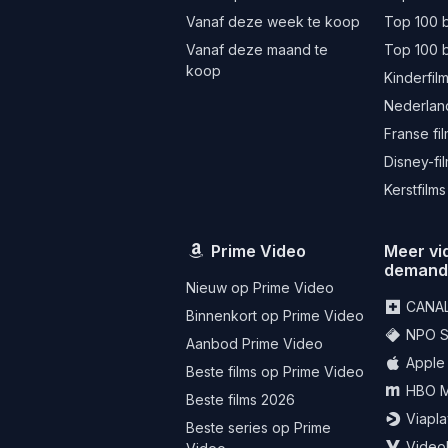
Vanaf deze week te koop
Top 100 
Vanaf deze maand te
Top 100 
koop
Kinderfil
Nederland
Franse fi
Disney-fi
Kerstfilms
Prime Video
Meer vi
deman
Nieuw op Prime Video
CANA
Binnenkort op Prime Video
NPO St
Aanbod Prime Video
Apple
Beste films op Prime Video
HBO 
Beste films 2026
Viapla
Beste series op Prime
Video