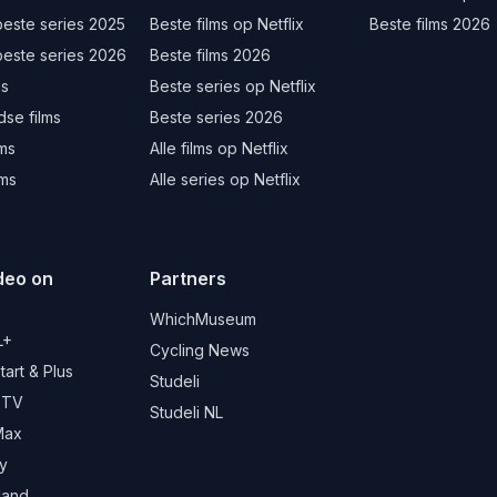
beste series 2025
Beste films op Netflix
Beste films 2026
beste series 2026
Beste films 2026
ms
Beste series op Netflix
se films
Beste series 2026
lms
Alle films op Netflix
lms
Alle series op Netflix
deo on
Partners
d
WhichMuseum
L+
Cycling News
art & Plus
Studeli
 TV
Studeli NL
Max
y
land