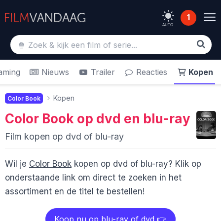
1
AUTO
aming
Nieuws
Trailer
Reacties
Kopen
Kopen
Color Book
Color Book
op dvd en blu-ray
Film kopen op dvd of blu-ray
Wil je
Color Book
kopen op dvd of blu-ray? Klik op
onderstaande link om direct te zoeken in het
assortiment en de titel te bestellen!
Koop nu op blu-ray of dvd 👉