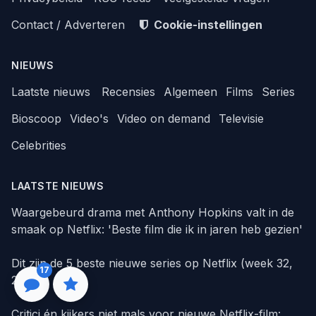
Contact / Adverteren
Cookie-instellingen
NIEUWS
Laatste nieuws
Recensies
Algemeen
Films
Series
Bioscoop
Video's
Video on demand
Televisie
Celebrities
LAATSTE NIEUWS
Waargebeurd drama met Anthony Hopkins valt in de
smaak op Netflix: 'Beste film die ik in jaren heb gezien'
Dit zijn de 5 beste nieuwe series op Netflix (week 32,
17
2026)
Critici én kijkers niet mals voor nieuwe Netflix-film: