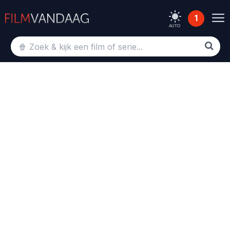
1
AUTO