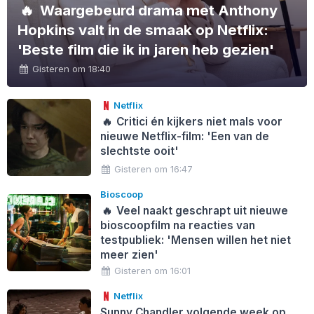
🔥
Waargebeurd drama met Anthony
Hopkins valt in de smaak op Netflix:
'Beste film die ik in jaren heb gezien'
Gisteren om 18:40
Netflix
🔥
Critici én kijkers niet mals voor
nieuwe Netflix-film: 'Een van de
slechtste ooit'
Gisteren om 16:47
Bioscoop
🔥
Veel naakt geschrapt uit nieuwe
bioscoopfilm na reacties van
testpubliek: 'Mensen willen het niet
meer zien'
Gisteren om 16:01
Netflix
Sunny Chandler volgende week op