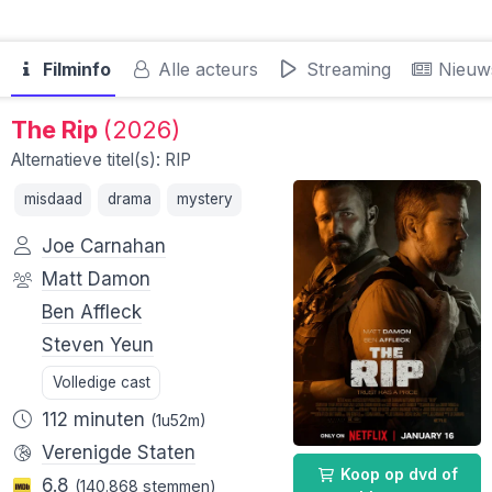
Filminfo
Alle acteurs
Streaming
Nieuw
The Rip
(2026)
Alternatieve titel(s): RIP
misdaad
drama
mystery
Joe Carnahan
Matt Damon
Ben Affleck
Steven Yeun
Volledige cast
112 minuten
(1u52m)
Verenigde Staten
Koop op dvd of
6.8
(140.868 stemmen)