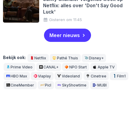
Netflix: alles over 'Don't Say Good
Luck'
Gisteren om 11:45
Meer nieuws
Bekijk ook:
Netflix
Pathé Thuis
Disney+
Prime Video
CANAL+
NPO Start
Apple TV
HBO Max
Viaplay
Videoland
Cinetree
Film1
CineMember
Picl
SkyShowtime
MUBI