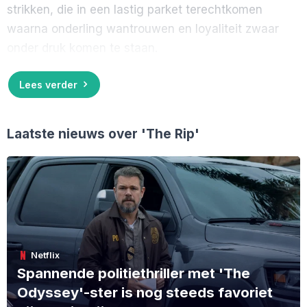
strikken, die in een lastig parket terechtkomen
waarna onderling wantrouwen en loyaliteit zwaar
onder druk komen te staan.
Lees verder
Laatste nieuws over
'The Rip'
Netflix
Spannende politiethriller met 'The
Odyssey'-ster is nog steeds favoriet