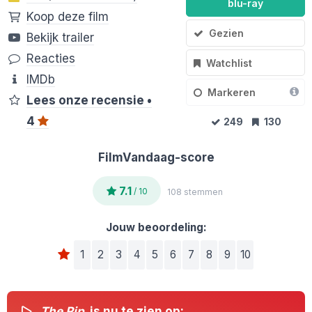
blu-ray
Koop deze film
Gezien
Bekijk trailer
Reacties
Watchlist
IMDb
Markeren
Lees onze recensie •
4
249
130
FilmVandaag-score
7.1
/ 10
108 stemmen
Jouw beoordeling:
1
2
3
4
5
6
7
8
9
10
The Rip
is nu te zien op: