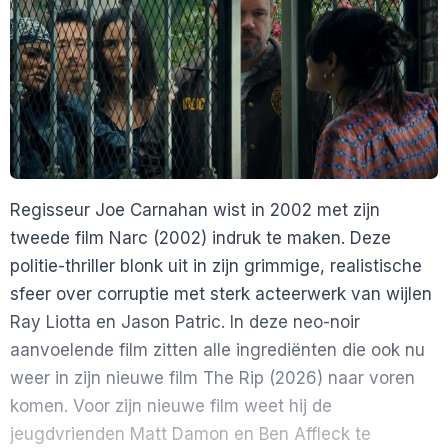
Regisseur Joe Carnahan wist in 2002 met zijn
tweede film Narc (2002) indruk te maken. Deze
politie-thriller blonk uit in zijn grimmige, realistische
sfeer over corruptie met sterk acteerwerk van wijlen
Ray Liotta en Jason Patric. In deze neo-noir
aanvoelende film zitten alle ingrediënten die ook nu
weer in zijn nieuwe film The Rip (2026) naar voren
komen. Voor zijn nieuwe film weet hij de
jeugdvrienden Matt Damon en Ben Affleck te