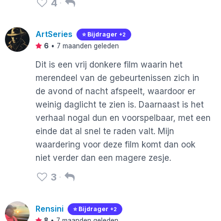
4
ArtSeries
⭐️ Bijdrager
+2
6
•
7 maanden geleden
Dit is een vrij donkere film waarin het
merendeel van de gebeurtenissen zich in
de avond of nacht afspeelt, waardoor er
weinig daglicht te zien is. Daarnaast is het
verhaal nogal dun en voorspelbaar, met een
einde dat al snel te raden valt. Mijn
waardering voor deze film komt dan ook
niet verder dan een magere zesje.
3
Rensini
⭐️ Bijdrager
+2
8
•
7 maanden geleden