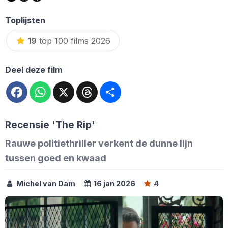
Toplijsten
19
top 100 films 2026
Deel deze film
Facebook
WhatsApp
X
Threads
Deel
Recensie 'The Rip'
Rauwe politiethriller verkent de dunne lijn
tussen goed en kwaad
Michel van Dam
16 jan 2026
4