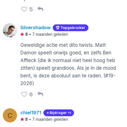
5
Silvershadow
🏆 Topgebruiker
8
•
7 maanden geleden
Geweldige actie met dito twists. Matt
Damon speelt onwijs goed, en zelfs Ben
Affleck (die ik normaal niet heel hoog heb
zitten) speelt grandioos. Als je in de mood
bent, is deze absoluut aan te raden. (#19-
2026)
6
chiel1971
⭐️ Bijdrager
+1
C
8
•
7 maanden geleden