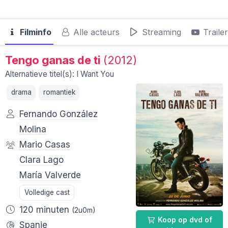
Filminfo
Alle acteurs
Streaming
Traile
Tengo ganas de ti
(2012)
Alternatieve titel(s): I Want You
drama
romantiek
Fernando González
Molina
Mario Casas
Clara Lago
María Valverde
Volledige cast
120 minuten
(2u0m)
Koop op dvd of
Spanje