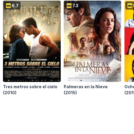
6.7
7.3
Tres metros sobre el cielo
Palmeras en la Nieve
Ocho
(2010)
(2015)
(201