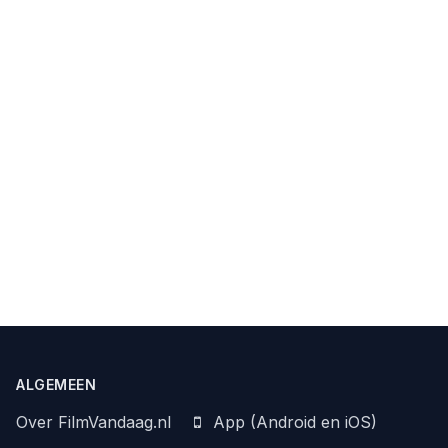
ALGEMEEN
Over FilmVandaag.nl
App (Android en iOS)