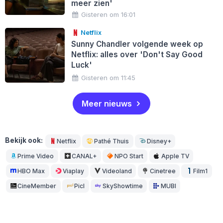
meer zien'
Gisteren om 16:01
Netflix
Sunny Chandler volgende week op
Netflix: alles over 'Don't Say Good
Luck'
Gisteren om 11:45
Meer nieuws
Bekijk ook:
Netflix
Pathé Thuis
Disney+
Prime Video
CANAL+
NPO Start
Apple TV
HBO Max
Viaplay
Videoland
Cinetree
Film1
CineMember
Picl
SkyShowtime
MUBI