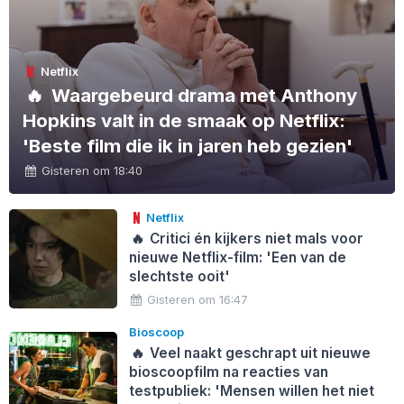
Netflix
🔥
Waargebeurd drama met Anthony
Hopkins valt in de smaak op Netflix:
'Beste film die ik in jaren heb gezien'
Gisteren om 18:40
Netflix
🔥
Critici én kijkers niet mals voor
nieuwe Netflix-film: 'Een van de
slechtste ooit'
Gisteren om 16:47
Bioscoop
🔥
Veel naakt geschrapt uit nieuwe
bioscoopfilm na reacties van
testpubliek: 'Mensen willen het niet