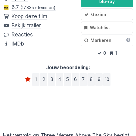
blu-ray
6.7
(17.835 stemmen)
Gezien
Koop deze film
Bekijk trailer
Watchlist
Reacties
Markeren
IMDb
0
1
Jouw beoordeling:
1
2
3
4
5
6
7
8
9
10
Het vervolg op Three Meters Above The Sky begint