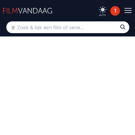
1
AUTO