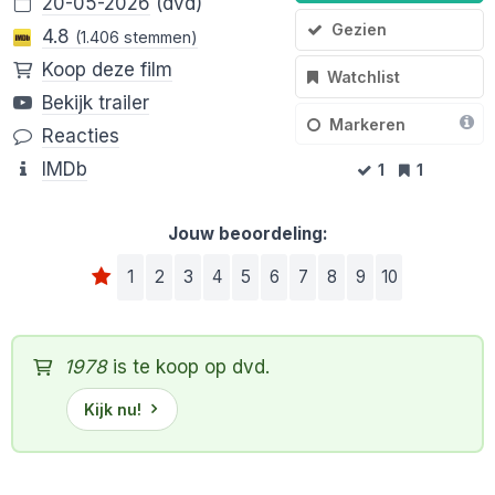
20-05-2026
(dvd)
Gezien
4.8
(1.406 stemmen)
Koop deze film
Watchlist
Bekijk trailer
Markeren
Reacties
IMDb
1
1
Jouw beoordeling:
1
2
3
4
5
6
7
8
9
10
1978
is te koop op dvd.
Kijk nu!