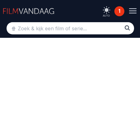
1
AUTO