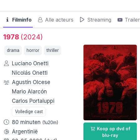
Filminfo
Alle acteurs
Streaming
Traile
1978
(2024)
drama
horror
thriller
Luciano Onetti
Nicolás Onetti
Agustín Olcese
Mario Alarcón
Carlos Portaluppi
Volledige cast
80 minuten
(1u20m)
Koop op dvd of
Argentinië
blu-ray