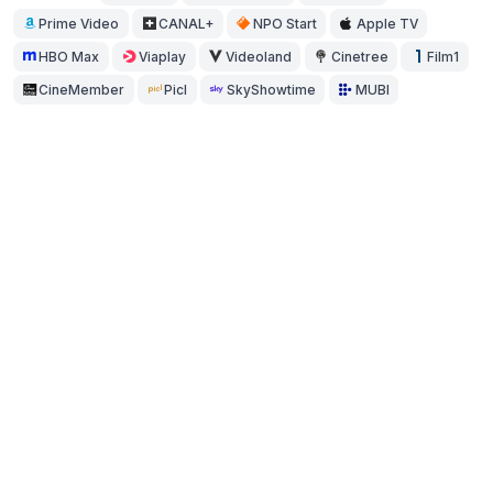
Prime Video
CANAL+
NPO Start
Apple TV
HBO Max
Viaplay
Videoland
Cinetree
Film1
CineMember
Picl
SkyShowtime
MUBI