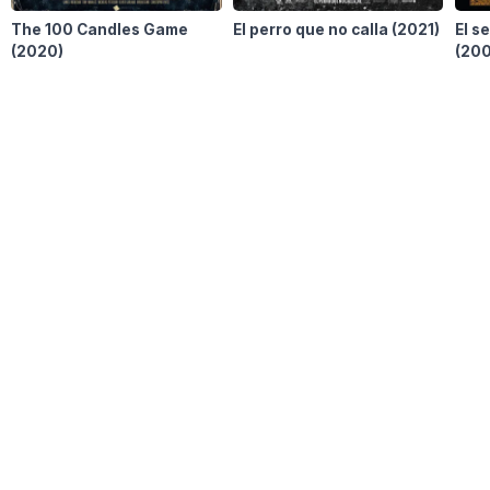
The 100 Candles Game
El perro que no calla
(2021)
El s
(2020)
(20