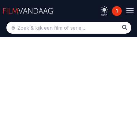
1
AUTO