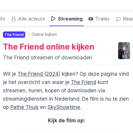
nfo
Alle acteurs
Streaming
Trailer
Reac
Online kijken
The Friend
The Friend
online kijken
The Friend streamen of downloaden
Wil je
The Friend (2024)
kijken? Op deze pagina vind
je het overzicht van waar je
The Friend
kunt
streamen, huren, kopen of downloaden via
streamingdiensten in Nederland. De film is nu te zien
op
Pathé Thuis
en
SkyShowtime
.
Kijk de film op: