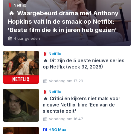
Netflix
🔥
Waargebeurd drama met Anthony
Hopkins valt in de smaak op Netflix:
'Beste film die ik in jaren heb gezien'
4 uur geleden
Netflix
🔥
Dit zijn de 5 beste nieuwe series
op Netflix (week 32, 2026)
Vandaag om 17:29
Netflix
🔥
Critici én kijkers niet mals voor
nieuwe Netflix-film: 'Een van de
slechtste ooit'
Vandaag om 16:47
HBO Max