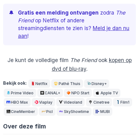
🔔
Gratis een melding ontvangen
zodra
The
Friend
op Netflix of andere
streamingdiensten te zien is?
Meld je dan nu
aan
!
Je kunt de volledige film
The Friend
ook
kopen op
dvd of blu-ray
.
Bekijk ook:
Netflix
Pathé Thuis
Disney+
Prime Video
CANAL+
NPO Start
Apple TV
HBO Max
Viaplay
Videoland
Cinetree
Film1
CineMember
Picl
SkyShowtime
MUBI
Over deze film