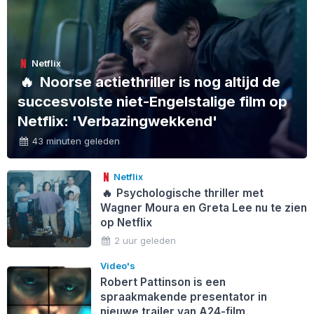
Netflix
🔥
Noorse actiethriller is nog altijd de
succesvolste niet-Engelstalige film op
Netflix: 'Verbazingwekkend'
43 minuten geleden
Netflix
🔥
Psychologische thriller met
Wagner Moura en Greta Lee nu te zien
op Netflix
2 uur geleden
Video's
Robert Pattinson is een
spraakmakende presentator in
nieuwe trailer van A24-film