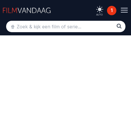
1
AUTO