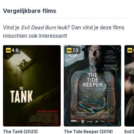
Groningen
Willem.Swinkels
6
ArtSeries
6
W
Haarlem
Vergelijkbare films
jeffreykijktfilm
10
Helmond
Filmofiel.nl
Vind je
Evil Dead Burn
leuk? Dan vind je deze films
Kerkrade
En 1 ander...
misschien ook interessant!
Rotterdam
Tilburg
4.6
7.3
Zaandam
The Tank
(2023)
The Tide Keeper
(2014)
Evil