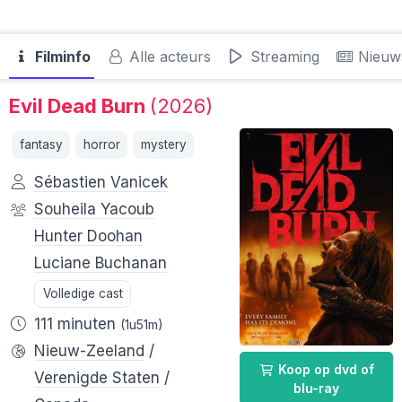
Filminfo
Alle acteurs
Streaming
Nieuw
Evil Dead Burn
(2026)
fantasy
horror
mystery
Sébastien Vanicek
Souheila Yacoub
Hunter Doohan
Luciane Buchanan
Volledige cast
111 minuten
(1u51m)
Nieuw-Zeeland
/
Koop op dvd of
Verenigde Staten
/
blu-ray