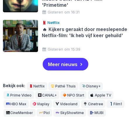
'Primetime'
Gisteren om 16:31
Netflix
🔥
Kijkers geraakt door meeslepende
Netflix-film: 'Ik heb vijf keer gehuild'
Gisteren om 15:39
Meer nieuws
Bekijk ook:
Netflix
Pathé Thuis
Disney+
Prime Video
CANAL+
NPO Start
Apple TV
HBO Max
Viaplay
Videoland
Cinetree
Film1
CineMember
Picl
SkyShowtime
MUBI