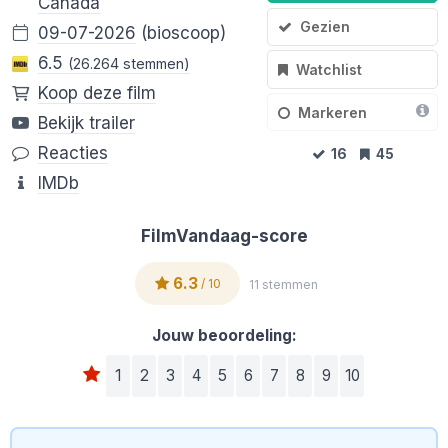
Canada
Gezien
09-07-2026
(bioscoop)
6.5
(26.264 stemmen)
Watchlist
Koop deze film
Markeren
Bekijk trailer
Reacties
16
45
IMDb
FilmVandaag-score
6.3
/ 10
11 stemmen
Jouw beoordeling:
1
2
3
4
5
6
7
8
9
10