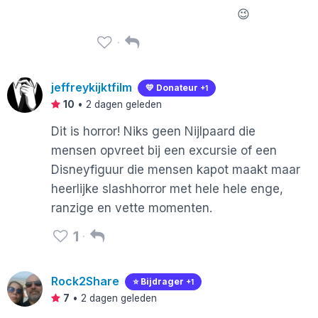
                    😉
jeffreykijktfilm
💛 Donateur
+1
10
•
2 dagen geleden
Dit is horror! Niks geen Nijlpaard die
mensen opvreet bij een excursie of een
Disneyfiguur die mensen kapot maakt maar
heerlijke slashhorror met hele hele enge,
ranzige en vette momenten.
1
Rock2Share
⭐️ Bijdrager
+1
7
•
2 dagen geleden