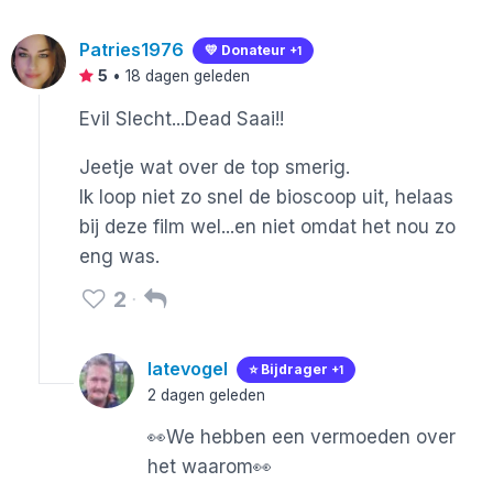
Patries1976
💛 Donateur
+1
5
•
18 dagen geleden
Evil Slecht...Dead Saai!!
Jeetje wat over de top smerig.
Ik loop niet zo snel de bioscoop uit, helaas
bij deze film wel...en niet omdat het nou zo
eng was.
2
latevogel
⭐️ Bijdrager
+1
2 dagen geleden
👀We hebben een vermoeden over
het waarom👀