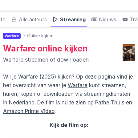
nfo
Alle acteurs
Streaming
Nieuws
Trai
Online kijken
Warfare
Warfare
online kijken
Warfare streamen of downloaden
Wil je
Warfare (2025)
kijken? Op deze pagina vind je
het overzicht van waar je
Warfare
kunt streamen,
huren, kopen of downloaden via streamingdiensten
in Nederland. De film is nu te zien op
Pathé Thuis
en
Amazon Prime Video
.
Kijk de film op: