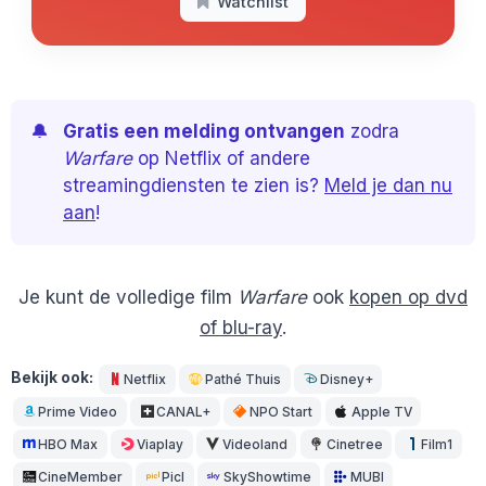
Watchlist
🔔
Gratis een melding ontvangen
zodra
Warfare
op Netflix of andere
streamingdiensten te zien is?
Meld je dan nu
aan
!
Je kunt de volledige film
Warfare
ook
kopen op dvd
of blu-ray
.
Bekijk ook:
Netflix
Pathé Thuis
Disney+
Prime Video
CANAL+
NPO Start
Apple TV
HBO Max
Viaplay
Videoland
Cinetree
Film1
CineMember
Picl
SkyShowtime
MUBI