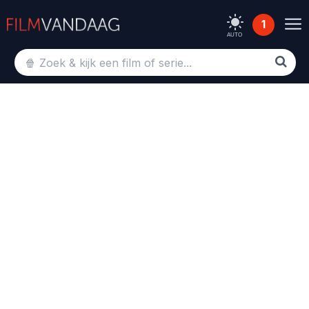
1
AUTO