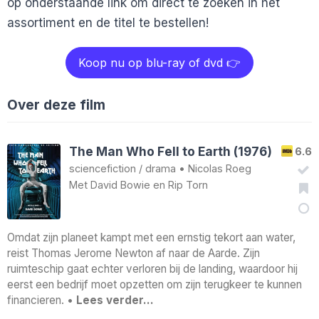
op onderstaande link om direct te zoeken in het
assortiment en de titel te bestellen!
Koop nu op blu-ray of dvd 👉
Over deze film
The Man Who Fell to Earth (1976)
6.6
sciencefiction
/
drama
•
Nicolas Roeg
Met
David Bowie
en
Rip Torn
Omdat zijn planeet kampt met een ernstig tekort aan water,
reist Thomas Jerome Newton af naar de Aarde. Zijn
ruimteschip gaat echter verloren bij de landing, waardoor hij
eerst een bedrijf moet opzetten om zijn terugkeer te kunnen
financieren. •
Lees verder…