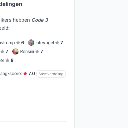
delingen
ikers hebben
Code 3
eld:
istromp
6
latevogel
7
o
7
Rensini
7
ker
8
daag-score:
7.0
Stemverdeling