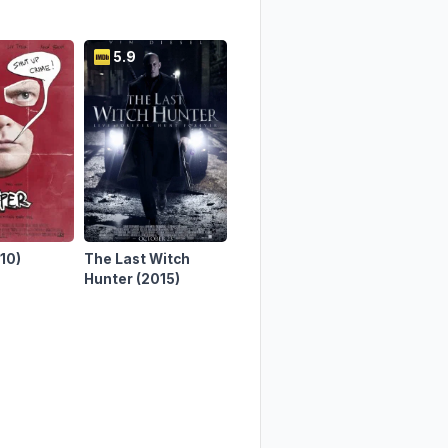
5.9
7.1
6.3
10)
The Last Witch
Free Guy
(2021)
Shimmer
Hunter
(2015)
(2017)