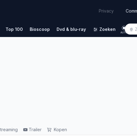
Comm
Privacy
Top 100
Bioscoop
Dvd & blu-ray
Zoeken
AUTO
treaming
Trailer
Kopen