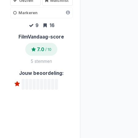
Gezien
Watchlist
Markeren
9
16
FilmVandaag-score
7.0
/ 10
5 stemmen
Jouw beoordeling: