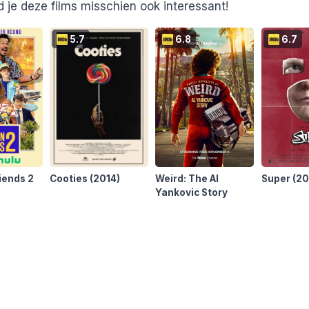
 je deze films misschien ook interessant!
5.7
6.8
6.7
iends 2
Cooties
(2014)
Weird: The Al
Super
(20
Yankovic Story
(2022)