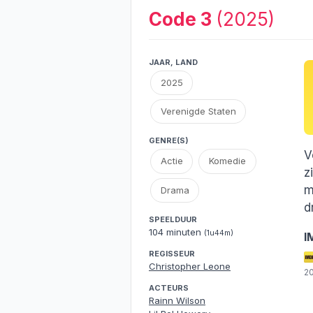
Code 3
(2025)
JAAR, LAND
2025
Verenigde Staten
GENRE(S)
V
Actie
Komedie
z
m
Drama
d
SPEELDUUR
104 minuten
(1u44m)
I
REGISSEUR
Christopher Leone
2
ACTEURS
Rainn Wilson