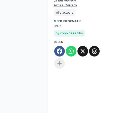
Lil Rel Howery
Aimee Carrero
Alle acteurs
MEER INFORMATIE
IMDb
Koop deze film
DELEN
Facebook
WhatsApp
X
Threa
Deel