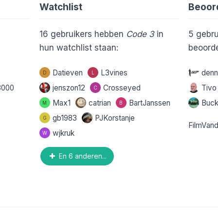
Watchlist
Beoor
16
gebruikers hebben
Code 3
in
5
gebru
hun watchlist staan:
beoorde
Datieven
L3vines
denn
D
L
3000
jenszon12
Crosseyed
Tiv
C
Max1
catrian
BartJanssen
Buc
M
B
gb1983
PJKorstanje
G
FilmVan
wjkruk
W
En 6 anderen...