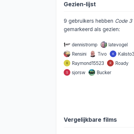
Gezien-lijst
9
gebruikers hebben
Code 3
gemarkeerd als gezien:
dennistromp
latevogel
Rensini
Tivo
Kalisto
K
Raymond15523
Roady
R
R
sjorsw
Bucker
S
Vergelijkbare films