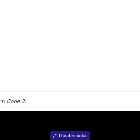
ilm
Code 3
.
Theatermodus