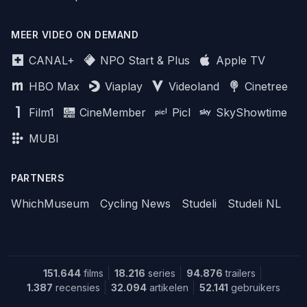
MEER VIDEO ON DEMAND
CANAL+
NPO Start & Plus
Apple TV
HBO Max
Viaplay
Videoland
Cinetree
Film1
CineMember
Picl
SkyShowtime
MUBI
PARTNERS
WhichMuseum
Cycling News
Studeli
Studeli NL
151.644
films
18.216
series
94.876
trailers
1.387
recensies
32.094
artikelen
52.141
gebruikers