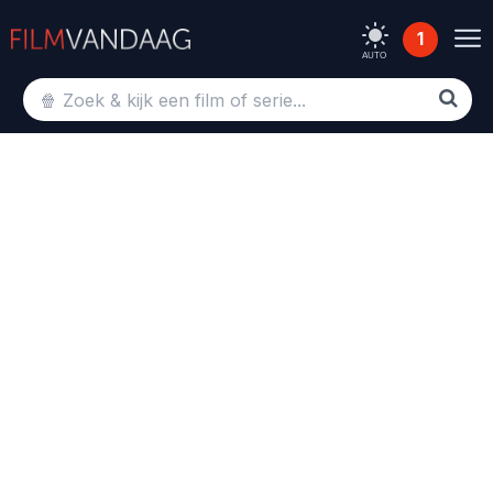
1
AUTO