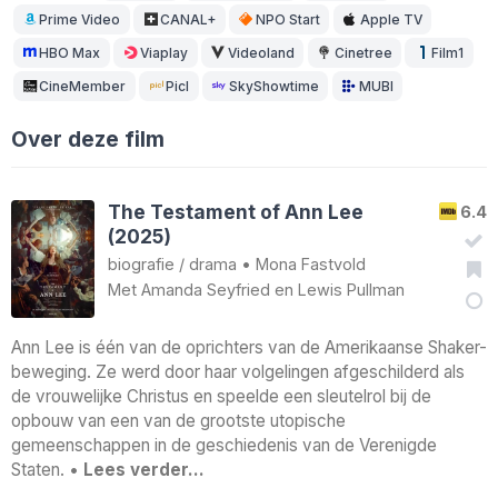
Prime Video
CANAL+
NPO Start
Apple TV
HBO Max
Viaplay
Videoland
Cinetree
Film1
CineMember
Picl
SkyShowtime
MUBI
Over deze film
The Testament of Ann Lee
6.4
(2025)
biografie
/
drama
•
Mona Fastvold
Met
Amanda Seyfried
en
Lewis Pullman
Ann Lee is één van de oprichters van de Amerikaanse Shaker-
beweging. Ze werd door haar volgelingen afgeschilderd als
de vrouwelijke Christus en speelde een sleutelrol bij de
opbouw van een van de grootste utopische
gemeenschappen in de geschiedenis van de Verenigde
Staten. •
Lees verder…