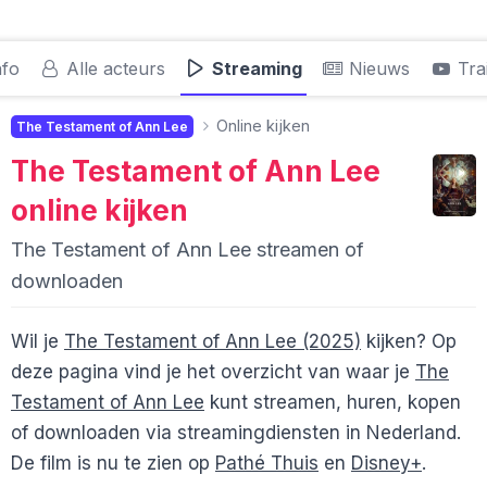
nfo
Alle acteurs
Streaming
Nieuws
Trai
Online kijken
The Testament of Ann Lee
The Testament of Ann Lee
online kijken
The Testament of Ann Lee streamen of
downloaden
Wil je
The Testament of Ann Lee (2025)
kijken? Op
deze pagina vind je het overzicht van waar je
The
Testament of Ann Lee
kunt streamen, huren, kopen
of downloaden via streamingdiensten in Nederland.
De film is nu te zien op
Pathé Thuis
en
Disney+
.