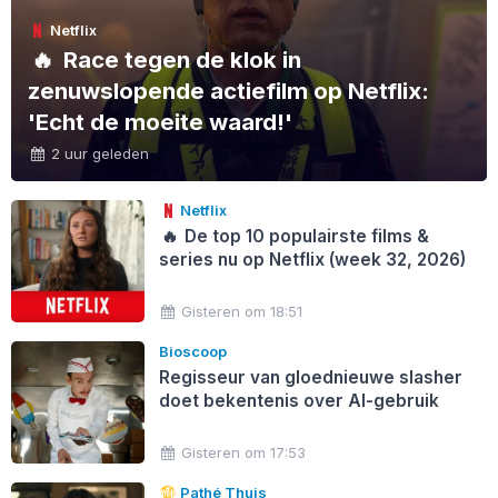
Netflix
🔥
Race tegen de klok in
zenuwslopende actiefilm op Netflix:
'Echt de moeite waard!'
2 uur geleden
Netflix
🔥
De top 10 populairste films &
series nu op Netflix (week 32, 2026)
Gisteren om 18:51
Bioscoop
Regisseur van gloednieuwe slasher
doet bekentenis over AI-gebruik
Gisteren om 17:53
Pathé Thuis