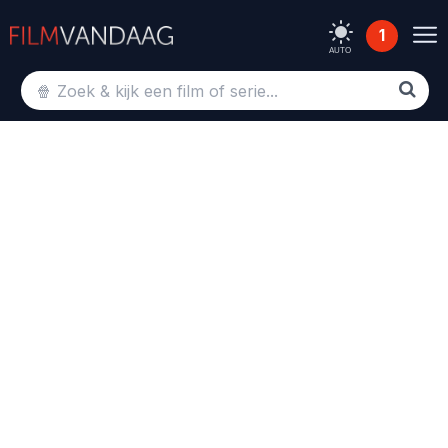
1
AUTO