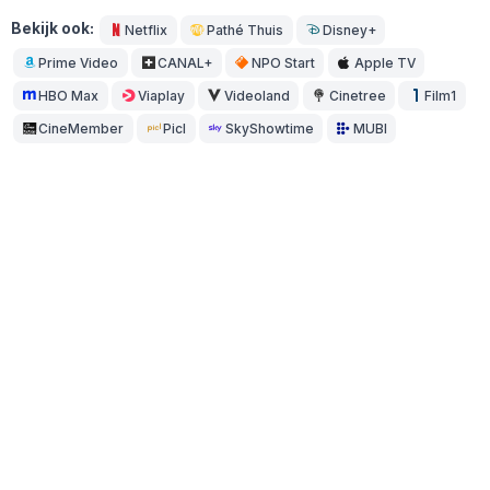
Bekijk ook:
Netflix
Pathé Thuis
Disney+
Prime Video
CANAL+
NPO Start
Apple TV
HBO Max
Viaplay
Videoland
Cinetree
Film1
CineMember
Picl
SkyShowtime
MUBI