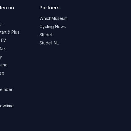
deo on
Partners
d
WhichMuseum
L+
Cycling News
art & Plus
Studeli
 TV
Studeli NL
Max
y
land
ree
ember
owtime