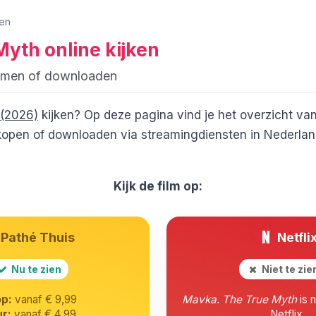
ken
Myth
online kijken
amen of downloaden
 (2026)
kijken? Op deze pagina vind je het overzicht va
open of downloaden via streamingdiensten in Nederland.
Kijk de film op:
Pathé Thuis
Netfli
Nu te zien
Niet te zi
p:
vanaf € 9,99
Mavka. The True Myth
is n
r:
vanaf € 4,99
Netflix.