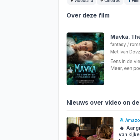
Videoland
Cinetree
Film
Over deze film
Mavka. The
fantasy
/
roma
Met
Ivan Dov
Eens in de vi
Meer, een poo
Nieuws over video on d
Amazon
🔥
Aangri
van kijke