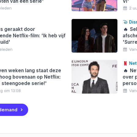
ten van een serie'
VI'
eleden
2 u
Dis
rs geraakt door
🔥
Sel
de Netflix-film: 'Ik heb vijf
afsch
uild'
'Surre
geleden
Van
Netf
ven weken lang staat deze
🔥
Net
hoog bovenaan op Netflix:
over p
 steengoede serie!'
perso
g om 13:08
Van
 demand