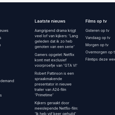
Laatste nieuws
Films op tv
ieuws
Aangrijpend drama krijgt
Gisteren op tv
veel lof van kijkers: 'Lang
s
Vandaag op tv
geleden dat ik zo heb
n
Morgen op tv
genoten van een serie'
Overmorgen op t
Gamers opgelet: Netflix
Filmtips deze we
komt met exclusief
voorproefje van 'GTA VI'
Robert Pattinson is een
spraakmakende
 demand
presentator in nieuwe
trailer van A24-film
'Primetime'
es
Kijkers geraakt door
meeslepende Netflix-film:
'Ik heb vijf keer gehuild'