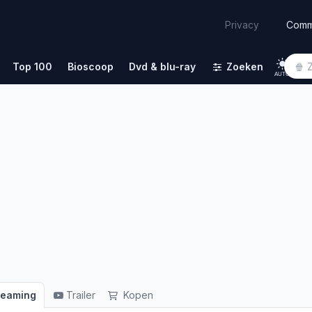
Comm
Privacy
Top 100
Bioscoop
Dvd & blu-ray
Zoeken
AUTO
reaming
Trailer
Kopen