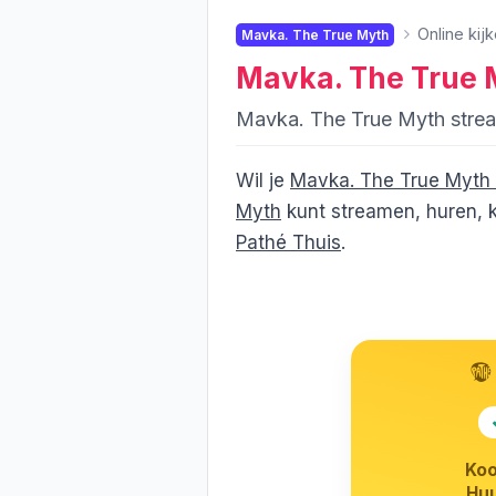
Online kij
Mavka. The True Myth
Mavka. The True 
Mavka. The True Myth stre
Wil je
Mavka. The True Myth
Myth
kunt streamen, huren, k
Pathé Thuis
.
Koo
Huu