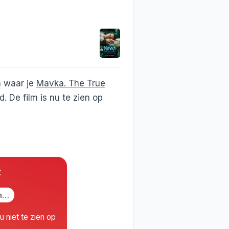
n waar je
Mavka. The True
 De film is nu te zien op
x
en…
u niet te zien op