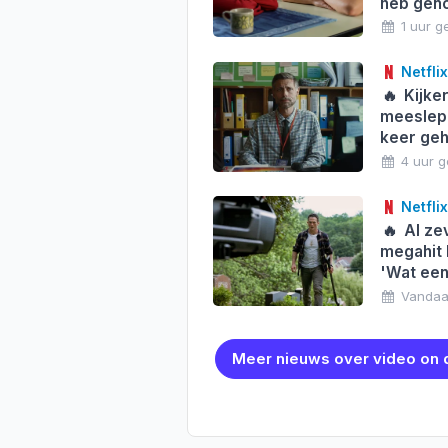
heb geno
1 uur g
Netflix
🔥
Kijke
meeslepen
keer geh
4 uur 
Netflix
🔥
Al ze
megahit 
'Wat een
Vandaa
Meer nieuws over video on