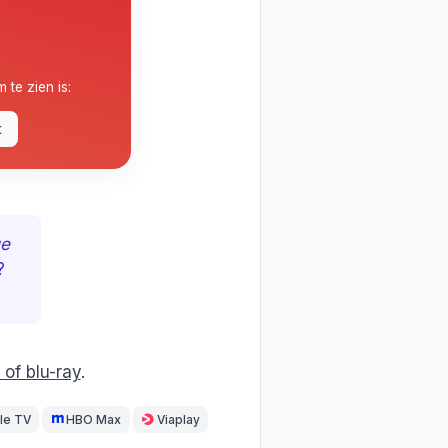
m te zien is:
t
ue
?
of blu-ray
.
le TV
HBO Max
Viaplay