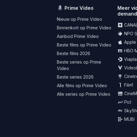
Prime Video
Meer vi
deman
Nieuw op Prime Video
CANA
Binnenkort op Prime Video
NPO St
Aanbod Prime Video
Apple
Beste films op Prime Video
HBO 
Beste films 2026
Viapla
Beste series op Prime
Video
Video
Cinet
Beste series 2026
Film1
Alle films op Prime Video
CineM
Alle series op Prime Video
Picl
SkySh
MUBI