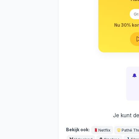
Gr
Nu 30% kort
🔔
Je kunt de
Bekijk ook:
Netflix
Pathé Th