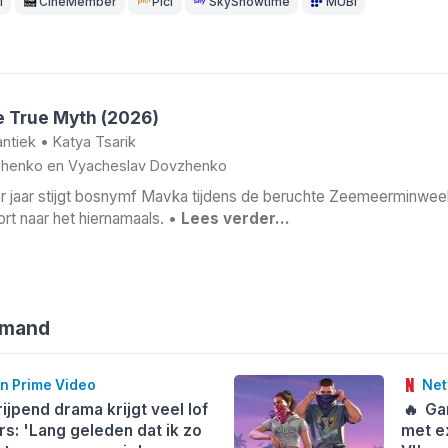
1
CineMember
Picl
SkyShowtime
MUBI
 True Myth (2026)
ntiek
•
Katya Tsarik
zhenko
en
Vyacheslav Dovzhenko
er jaar stijgt bosnymf Mavka tijdens de beruchte Zeemeerminweek
rt naar het hiernamaals. •
Lees verder…
emand
 Prime Video
Netf
jpend drama krijgt veel lof
🔥
Gam
rs: 'Lang geleden dat ik zo
met e