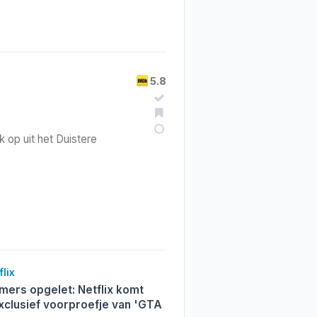
5.8
 op uit het Duistere
lix
ers opgelet: Netflix komt
xclusief voorproefje van 'GTA