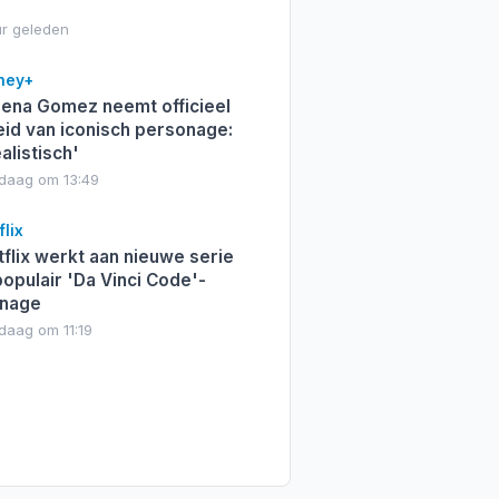
ur geleden
ney+
ena Gomez neemt officieel
eid van iconisch personage:
alistisch'
daag om 13:49
lix
flix werkt aan nieuwe serie
opulair 'Da Vinci Code'-
nage
daag om 11:19