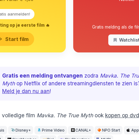
atis aanmelden!
ing op je eerste film 🔥
Gratis melding als de fil
Start film
Watchlis
Gratis een melding ontvangen
zodra
Mavka. The Tr
Myth
op Netflix of andere streamingdiensten te zien is
Meld je dan nu aan
!
 volledige film
Mavka. The True Myth
ook
kopen op dvd 
uis
Disney+
Prime Video
CANAL+
NPO Start
App