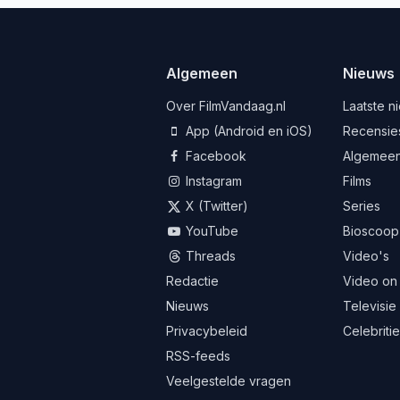
Algemeen
Nieuws
Over FilmVandaag.nl
Laatste n
App (Android en iOS)
Recensie
Facebook
Algemee
Instagram
Films
X (Twitter)
Series
YouTube
Bioscoop
Threads
Video's
Redactie
Video on
Nieuws
Televisie
Privacybeleid
Celebriti
RSS-feeds
Veelgestelde vragen