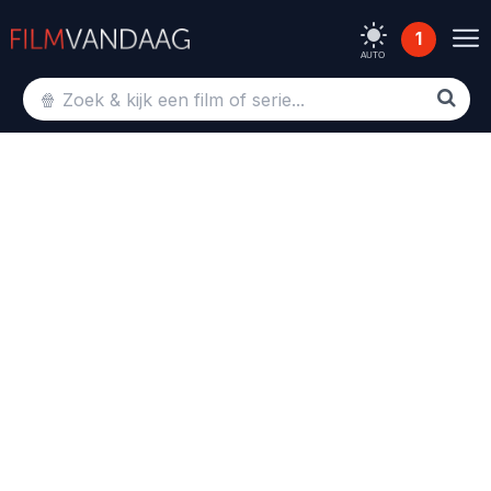
1
AUTO