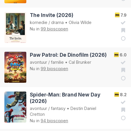
The Invite (2026)
7.9
komedie
/
drama
•
Olivia Wilde
Nu in
99 bioscopen
Paw Patrol: De Dinofilm (2026)
6.0
avontuur
/
familie
•
Cal Brunker
Nu in
99 bioscopen
Spider-Man: Brand New Day
8.2
(2026)
avontuur
/
fantasy
•
Destin Daniel
Cretton
Nu in
94 bioscopen