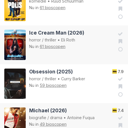
komedie
•
Ruud Schuurman
Nu in
61 bioscopen
Ice Cream Man (2026)
horror
/
thriller
•
Eli Roth
Nu in
61 bioscopen
Obsession (2025)
7.9
horror
/
thriller
•
Curry Barker
Nu in
59 bioscopen
Michael (2026)
7.4
biografie
/
drama
•
Antoine Fuqua
Nu in
49 bioscopen