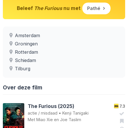
Beleef
The Furious
nu met
Pathé
Amsterdam
Groningen
Rotterdam
Schiedam
Tilburg
Over deze film
The Furious (2025)
7.3
actie
/
misdaad
•
Kenji Tanigaki
Met
Miao Xie
en
Joe Taslim