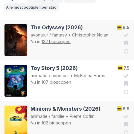
Alle bioscooptijden per stad
The Odyssey (2026)
8.5
avontuur
/
fantasy
•
Christopher Nolan
Nu in
132 bioscopen
Toy Story 5 (2026)
7.5
animatie
/
avontuur
•
McKenna Harris
Nu in
107 bioscopen
Minions & Monsters (2026)
6.5
animatie
/
familie
•
Pierre Coffin
Nu in
102 bioscopen