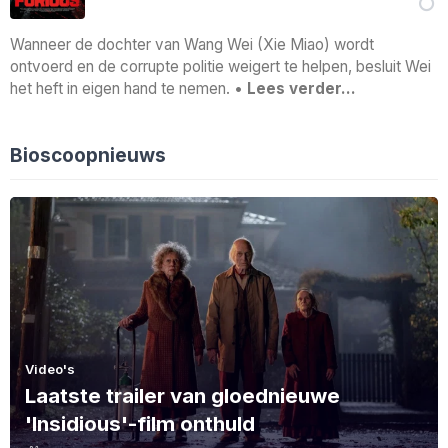
Wanneer de dochter van Wang Wei (Xie Miao) wordt
ontvoerd en de corrupte politie weigert te helpen, besluit Wei
het heft in eigen hand te nemen. •
Lees verder…
Bioscoopnieuws
Video's
Laatste trailer van gloednieuwe
'Insidious'-film onthuld