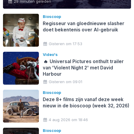
29 minuten geleden
Bioscoop
Regisseur van gloednieuwe slasher
doet bekentenis over AI-gebruik
Gisteren om 17:53
Video's
🔥
Universal Pictures onthult trailer
van 'Violent Night 2' met David
Harbour
Gisteren om 09:01
Bioscoop
Deze 8+ films zijn vanaf deze week
nieuw in de bioscoop (week 32, 2026)
4 aug 2026 om 18:46
Bioscoop