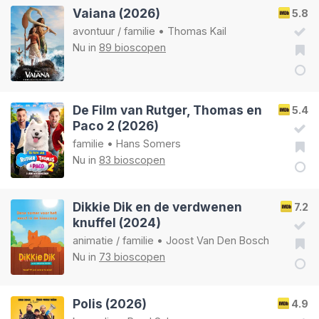
Vaiana (2026)
5.8
avontuur
/
familie
•
Thomas Kail
Nu in
89 bioscopen
De Film van Rutger, Thomas en
5.4
Paco 2 (2026)
familie
•
Hans Somers
Nu in
83 bioscopen
Dikkie Dik en de verdwenen
7.2
knuffel (2024)
animatie
/
familie
•
Joost Van Den Bosch
Nu in
73 bioscopen
Polis (2026)
4.9