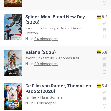
Spider-Man: Brand New Day
8.2
(2026)
avontuur
/
fantasy
•
Destin Daniel
Cretton
Nu in
94 bioscopen
Vaiana (2026)
5.8
avontuur
/
familie
•
Thomas Kail
Nu in
90 bioscopen
De Film van Rutger, Thomas en
5.4
Paco 2 (2026)
familie
•
Hans Somers
Nu in
81 bioscopen