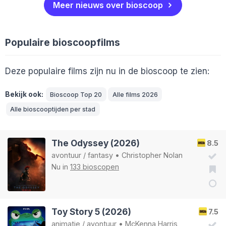
Meer nieuws over bioscoop
Populaire bioscoopfilms
Deze populaire films zijn nu in de bioscoop te zien:
Bekijk ook:
Bioscoop Top 20
Alle films 2026
Alle bioscooptijden per stad
The Odyssey (2026)
8.5
avontuur
/
fantasy
•
Christopher Nolan
Nu in
133 bioscopen
Toy Story 5 (2026)
7.5
animatie
/
avontuur
•
McKenna Harris