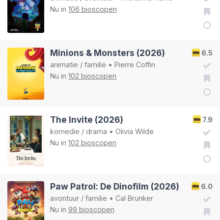
Nu in
106 bioscopen
Minions & Monsters (2026)
6.5
animatie
/
familie
•
Pierre Coffin
Nu in
102 bioscopen
The Invite (2026)
7.9
komedie
/
drama
•
Olivia Wilde
Nu in
102 bioscopen
Paw Patrol: De Dinofilm (2026)
6.0
avontuur
/
familie
•
Cal Brunker
Nu in
99 bioscopen