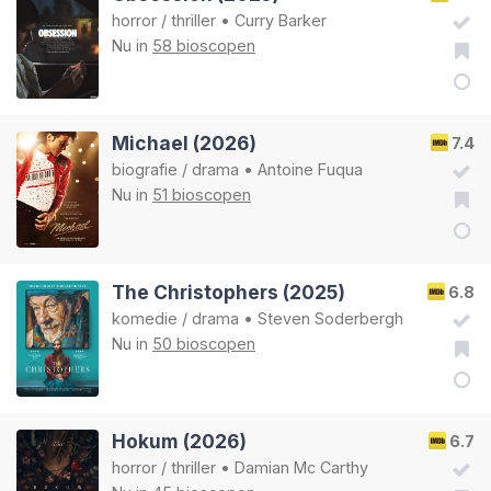
horror
/
thriller
•
Curry Barker
Nu in
58 bioscopen
Michael (2026)
7.4
biografie
/
drama
•
Antoine Fuqua
Nu in
51 bioscopen
The Christophers (2025)
6.8
komedie
/
drama
•
Steven Soderbergh
Nu in
50 bioscopen
Hokum (2026)
6.7
horror
/
thriller
•
Damian Mc Carthy