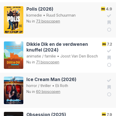
Polis (2026)
4.9
komedie
•
Ruud Schuurman
Nu in
73 bioscopen
Dikkie Dik en de verdwenen
7.2
knuffel (2024)
animatie
/
familie
•
Joost Van Den Bosch
Nu in
71 bioscopen
Ice Cream Man (2026)
horror
/
thriller
•
Eli Roth
Nu in
60 bioscopen
Obsession (2025)
7.9