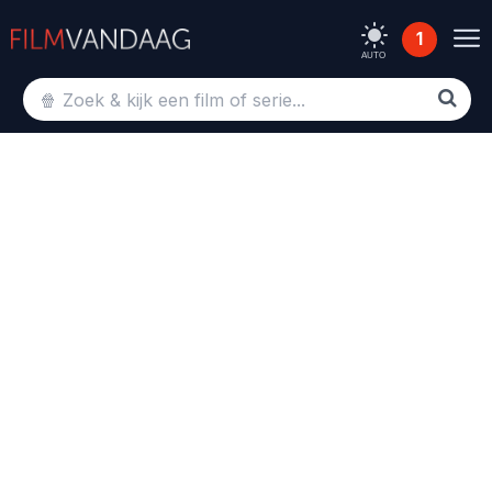
1
AUTO