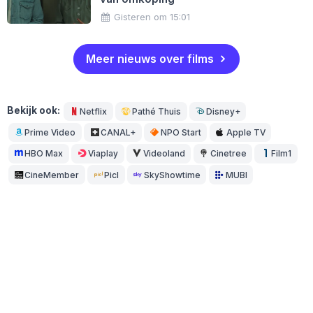
Gisteren om 15:01
Meer nieuws over films
Bekijk ook:
Netflix
Pathé Thuis
Disney+
Prime Video
CANAL+
NPO Start
Apple TV
HBO Max
Viaplay
Videoland
Cinetree
Film1
CineMember
Picl
SkyShowtime
MUBI