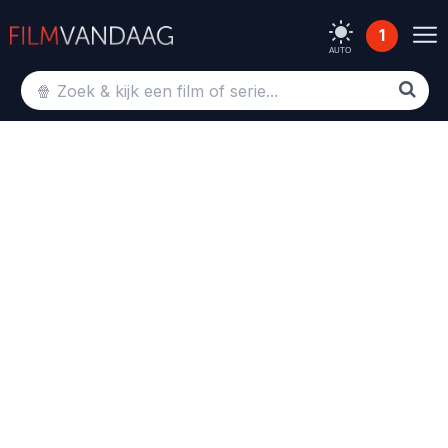
1
AUTO