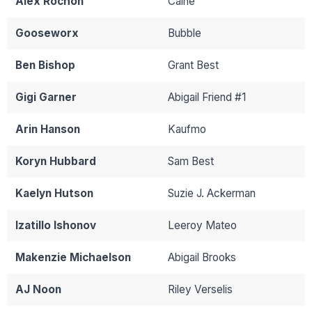
Alex Rochon
Caine
Gooseworx
Bubble
Ben Bishop
Grant Best
Gigi Garner
Abigail Friend #1
Arin Hanson
Kaufmo
Koryn Hubbard
Sam Best
Kaelyn Hutson
Suzie J. Ackerman
Izatillo Ishonov
Leeroy Mateo
Makenzie Michaelson
Abigail Brooks
AJ Noon
Riley Verselis