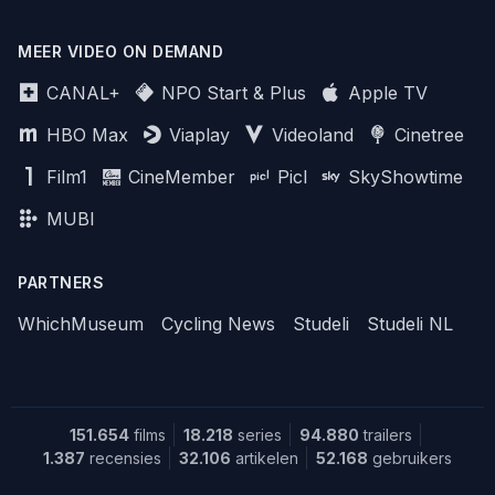
MEER VIDEO ON DEMAND
CANAL+
NPO Start & Plus
Apple TV
HBO Max
Viaplay
Videoland
Cinetree
Film1
CineMember
Picl
SkyShowtime
MUBI
PARTNERS
WhichMuseum
Cycling News
Studeli
Studeli NL
151.654
films
18.218
series
94.880
trailers
1.387
recensies
32.106
artikelen
52.168
gebruikers