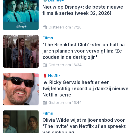
Disney+
Nieuw op Disney+: de beste nieuwe
films & series (week 32, 2026)
Gisteren om 17:20
Films
'The Breakfast Club'-ster onthult na
jaren plannen voor vervolgfilm: 'Ze
zouden in de dertig zijn'
Gisteren om 16:34
Netflix
🔥
Ricky Gervais heeft er een
twijfelachtig record bij dankzij nieuwe
Netflix-serie
Gisteren om 15:44
Films
Olivia Wilde wijst miljoenenbod voor
'The Invite' van Netflix af en spreekt
van omkoping