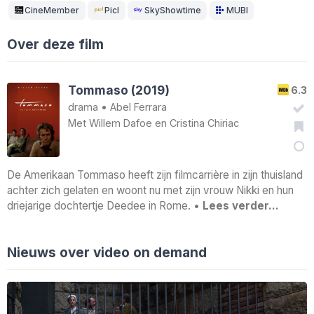
CineMember
Picl
SkyShowtime
MUBI
Over deze film
Tommaso (2019)
6.3
drama
•
Abel Ferrara
Met
Willem Dafoe
en
Cristina Chiriac
De Amerikaan Tommaso heeft zijn filmcarrière in zijn thuisland
achter zich gelaten en woont nu met zijn vrouw Nikki en hun
driejarige dochtertje Deedee in Rome. •
Lees verder…
Nieuws over video on demand