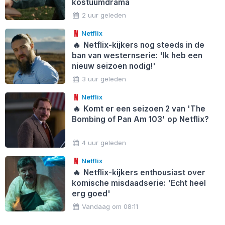
kostuumdrama
2 uur geleden
Netflix
🔥
Netflix-kijkers nog steeds in de
ban van westernserie: 'Ik heb een
nieuw seizoen nodig!'
3 uur geleden
Netflix
🔥
Komt er een seizoen 2 van 'The
Bombing of Pan Am 103' op Netflix?
4 uur geleden
Netflix
🔥
Netflix-kijkers enthousiast over
komische misdaadserie: 'Echt heel
erg goed'
Vandaag om 08:11