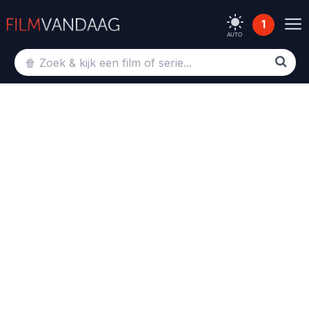
1
AUTO