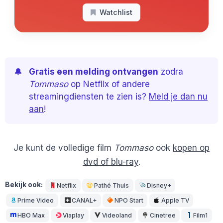
Watchlist
🔔
Gratis een melding ontvangen
zodra
Tommaso
op Netflix of andere
streamingdiensten te zien is?
Meld je dan nu
aan
!
Je kunt de volledige film
Tommaso
ook
kopen op
dvd of blu-ray
.
Bekijk ook:
Netflix
Pathé Thuis
Disney+
Prime Video
CANAL+
NPO Start
Apple TV
HBO Max
Viaplay
Videoland
Cinetree
Film1