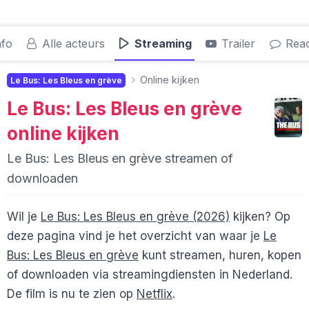
nfo
Alle acteurs
Streaming
Trailer
Reac
Online kijken
Le Bus: Les Bleus en grève
Le Bus: Les Bleus en grève
online kijken
Le Bus: Les Bleus en grève streamen of
downloaden
Wil je
Le Bus: Les Bleus en grève (2026)
kijken? Op
deze pagina vind je het overzicht van waar je
Le
Bus: Les Bleus en grève
kunt streamen, huren, kopen
of downloaden via streamingdiensten in Nederland.
De film is nu te zien op
Netflix
.