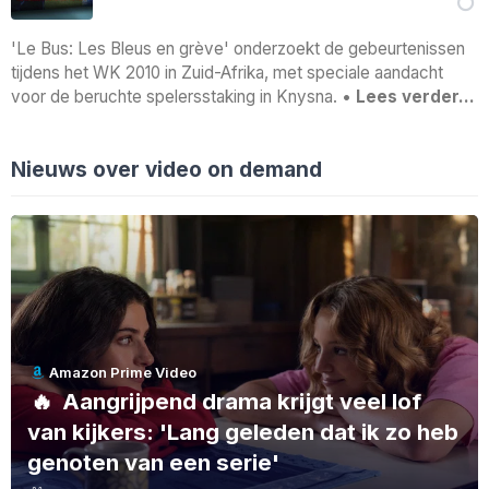
'Le Bus: Les Bleus en grève' onderzoekt de gebeurtenissen
tijdens het WK 2010 in Zuid-Afrika, met speciale aandacht
voor de beruchte spelersstaking in Knysna. •
Lees verder…
Nieuws over video on demand
Amazon Prime Video
🔥
Aangrijpend drama krijgt veel lof
van kijkers: 'Lang geleden dat ik zo heb
genoten van een serie'