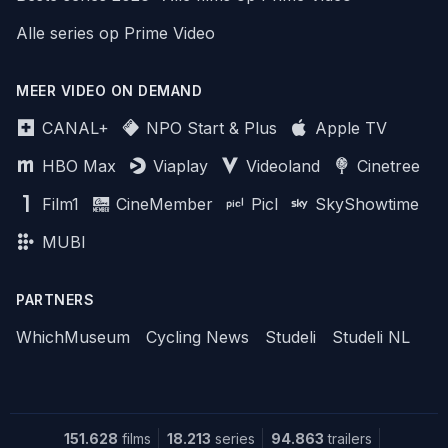
Alle series op Prime Video
MEER VIDEO ON DEMAND
CANAL+
NPO Start & Plus
Apple TV
HBO Max
Viaplay
Videoland
Cinetree
Film1
CineMember
Picl
SkyShowtime
MUBI
PARTNERS
WhichMuseum
Cycling News
Studeli
Studeli NL
151.628
films
18.213
series
94.863
trailers