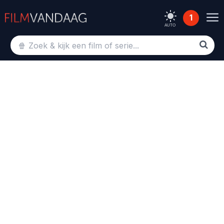
1
AUTO