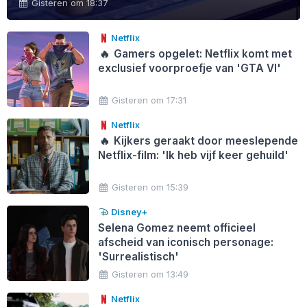
Gisteren om 18:37
Netflix
🔥
Gamers opgelet: Netflix komt met
exclusief voorproefje van 'GTA VI'
Gisteren om 17:31
Netflix
🔥
Kijkers geraakt door meeslepende
Netflix-film: 'Ik heb vijf keer gehuild'
Gisteren om 15:39
Disney+
Selena Gomez neemt officieel
afscheid van iconisch personage:
'Surrealistisch'
Gisteren om 13:49
Netflix