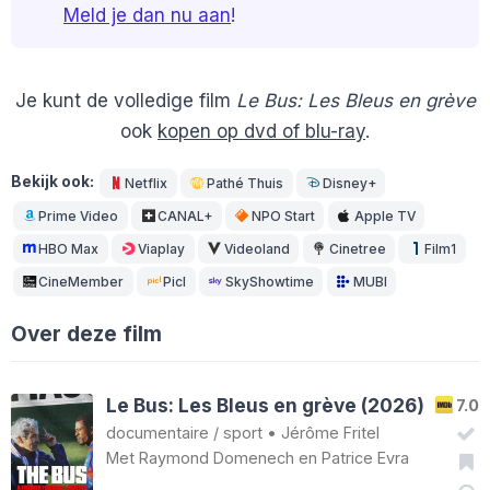
Meld je dan nu aan
!
Je kunt de volledige film
Le Bus: Les Bleus en grève
ook
kopen op dvd of blu-ray
.
Bekijk ook:
Netflix
Pathé Thuis
Disney+
Prime Video
CANAL+
NPO Start
Apple TV
HBO Max
Viaplay
Videoland
Cinetree
Film1
CineMember
Picl
SkyShowtime
MUBI
Over deze film
Le Bus: Les Bleus en grève (2026)
7.0
documentaire
/
sport
•
Jérôme Fritel
Met
Raymond Domenech
en
Patrice Evra