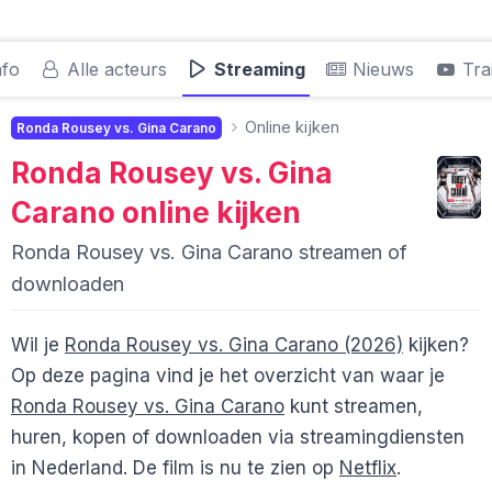
nfo
Alle acteurs
Streaming
Nieuws
Trai
Online kijken
Ronda Rousey vs. Gina Carano
Ronda Rousey vs. Gina
Carano
online kijken
Ronda Rousey vs. Gina Carano streamen of
downloaden
Wil je
Ronda Rousey vs. Gina Carano (2026)
kijken?
Op deze pagina vind je het overzicht van waar je
Ronda Rousey vs. Gina Carano
kunt streamen,
huren, kopen of downloaden via streamingdiensten
in Nederland. De film is nu te zien op
Netflix
.