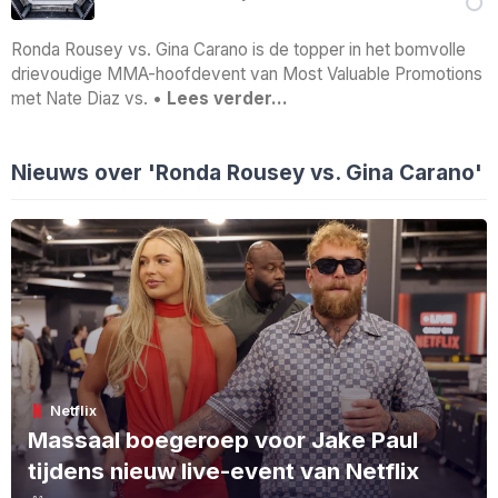
Ronda Rousey vs. Gina Carano is de topper in het bomvolle
drievoudige MMA-hoofdevent van Most Valuable Promotions
met Nate Diaz vs. •
Lees verder…
Nieuws over 'Ronda Rousey vs. Gina Carano'
Netflix
Massaal boegeroep voor Jake Paul
tijdens nieuw live-event van Netflix