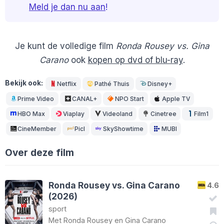
Meld je dan nu aan
!
Je kunt de volledige film
Ronda Rousey vs. Gina
Carano
ook
kopen op dvd of blu-ray
.
Bekijk ook:
Netflix
Pathé Thuis
Disney+
Prime Video
CANAL+
NPO Start
Apple TV
HBO Max
Viaplay
Videoland
Cinetree
Film1
CineMember
Picl
SkyShowtime
MUBI
Over deze film
Ronda Rousey vs. Gina Carano
4.6
(2026)
sport
Met
Ronda Rousey
en
Gina Carano