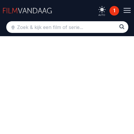
1
AUTO