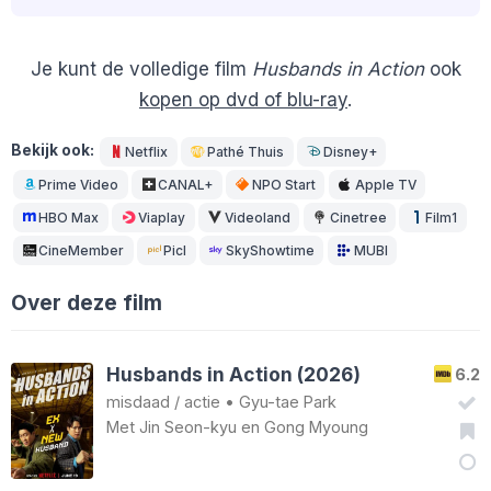
Je kunt de volledige film
Husbands in Action
ook
kopen op dvd of blu-ray
.
Bekijk ook:
Netflix
Pathé Thuis
Disney+
Prime Video
CANAL+
NPO Start
Apple TV
HBO Max
Viaplay
Videoland
Cinetree
Film1
CineMember
Picl
SkyShowtime
MUBI
Over deze film
Husbands in Action (2026)
6.2
misdaad
/
actie
•
Gyu-tae Park
Met
Jin Seon-kyu
en
Gong Myoung