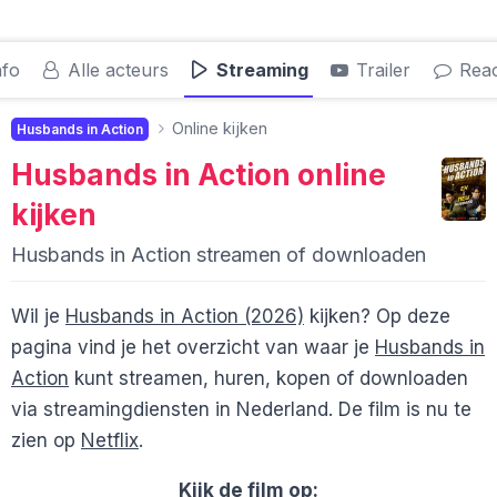
nfo
Alle acteurs
Streaming
Trailer
Reac
Online kijken
Husbands in Action
Husbands in Action
online
kijken
Husbands in Action streamen of downloaden
Wil je
Husbands in Action (2026)
kijken? Op deze
pagina vind je het overzicht van waar je
Husbands in
Action
kunt streamen, huren, kopen of downloaden
via streamingdiensten in Nederland. De film is nu te
zien op
Netflix
.
Kijk de film op: