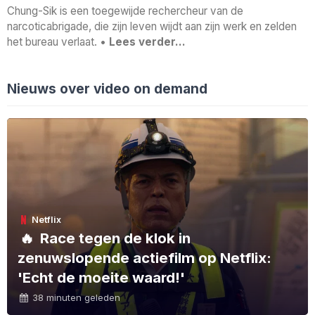
Chung-Sik is een toegewijde rechercheur van de
narcoticabrigade, die zijn leven wijdt aan zijn werk en zelden
het bureau verlaat. •
Lees verder…
Nieuws over video on demand
Netflix
🔥
Race tegen de klok in
zenuwslopende actiefilm op Netflix:
'Echt de moeite waard!'
38 minuten geleden