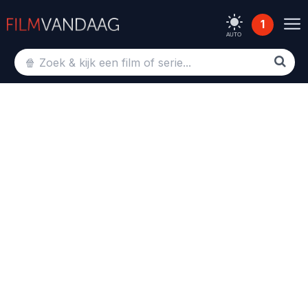
1
AUTO