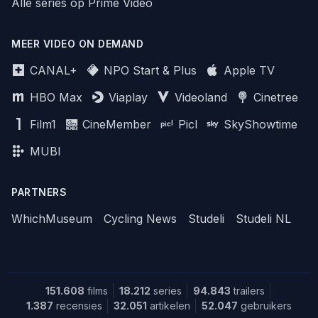
Alle series op Prime Video
MEER VIDEO ON DEMAND
CANAL+
NPO Start & Plus
Apple TV
HBO Max
Viaplay
Videoland
Cinetree
Film1
CineMember
Picl
SkyShowtime
MUBI
PARTNERS
WhichMuseum
Cycling News
Studeli
Studeli NL
151.608
films
18.212
series
94.843
trailers
1.387
recensies
32.051
artikelen
52.047
gebruikers