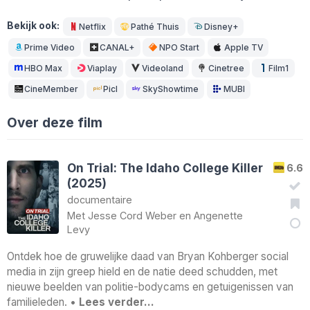
Bekijk ook:
Netflix
Pathé Thuis
Disney+
Prime Video
CANAL+
NPO Start
Apple TV
HBO Max
Viaplay
Videoland
Cinetree
Film1
CineMember
Picl
SkyShowtime
MUBI
Over deze film
On Trial: The Idaho College Killer
6.6
(2025)
documentaire
Met
Jesse Cord Weber
en
Angenette
Levy
Ontdek hoe de gruwelijke daad van Bryan Kohberger social
media in zijn greep hield en de natie deed schudden, met
nieuwe beelden van politie-bodycams en getuigenissen van
familieleden. •
Lees verder…