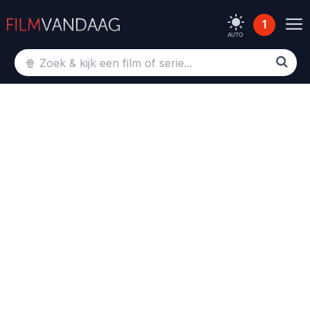
1
AUTO