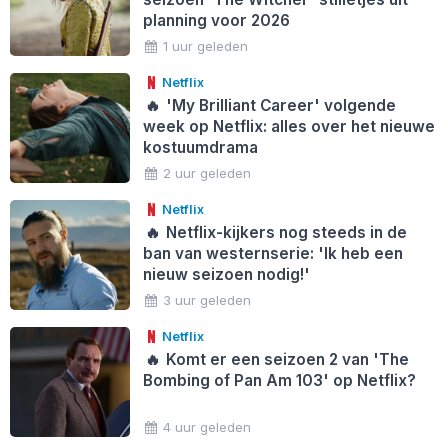
planning voor 2026
1 uur geleden
Netflix
🔥
'My Brilliant Career' volgende
week op Netflix: alles over het nieuwe
kostuumdrama
2 uur geleden
Netflix
🔥
Netflix-kijkers nog steeds in de
ban van westernserie: 'Ik heb een
nieuw seizoen nodig!'
3 uur geleden
Netflix
🔥
Komt er een seizoen 2 van 'The
Bombing of Pan Am 103' op Netflix?
4 uur geleden