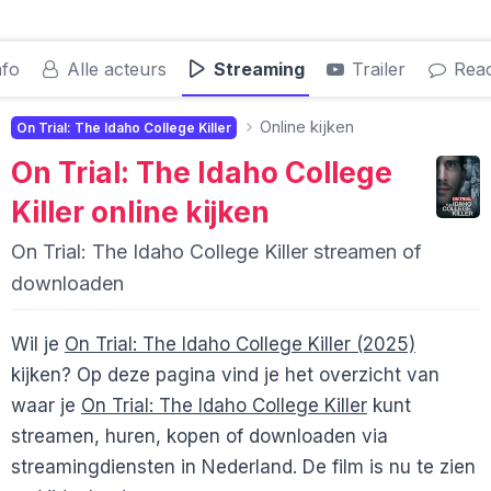
nfo
Alle acteurs
Streaming
Trailer
Reac
Online kijken
On Trial: The Idaho College Killer
On Trial: The Idaho College
Killer
online kijken
On Trial: The Idaho College Killer streamen of
downloaden
Wil je
On Trial: The Idaho College Killer (2025)
kijken? Op deze pagina vind je het overzicht van
waar je
On Trial: The Idaho College Killer
kunt
streamen, huren, kopen of downloaden via
streamingdiensten in Nederland. De film is nu te zien