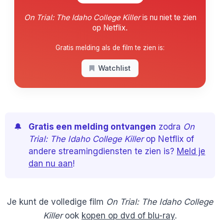
On Trial: The Idaho College Killer
is nu niet te zien
op Netflix.
Gratis melding als de film te zien is:
Watchlist
🔔
Gratis een melding ontvangen
zodra
On
Trial: The Idaho College Killer
op Netflix of
andere streamingdiensten te zien is?
Meld je
dan nu aan
!
Je kunt de volledige film
On Trial: The Idaho College
Killer
ook
kopen op dvd of blu-ray
.