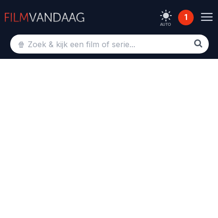
1
AUTO