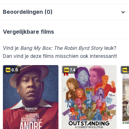
Brigitte064
AlieB
apvanuem
B
A
A
Beoordelingen (0)
Mitchelpouwels
M
Vergelijkbare films
Vind je
Bang My Box: The Robin Byrd Story
leuk?
Dan vind je deze films misschien ook interessant!
6.9
7.4