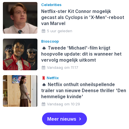
Celebrities
Netflix-ster Kit Connor mogelijk
gecast als Cyclops in 'X-Men'-reboot
van Marvel
5 uur geleden
Bioscoop
🔥
Tweede 'Michael'-film krijgt
hoopvolle update: dít is wanneer het
vervolg mogelijk uitkomt
Vandaag om 11:17
Netflix
🔥
Netflix onthult onheilspellende
trailer van nieuwe Deense thriller 'Den
hemmelige kvinde'
Vandaag om 10:29
Meer nieuws