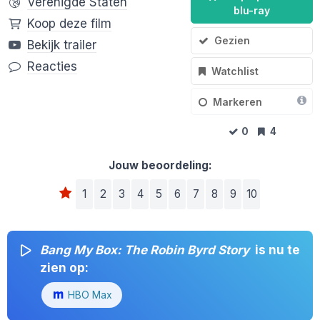
Verenigde Staten
blu-ray
Koop deze film
Gezien
Bekijk trailer
Reacties
Watchlist
Markeren
0
4
Jouw beoordeling:
1
2
3
4
5
6
7
8
9
10
Bang My Box: The Robin Byrd Story
is nu te
zien op:
HBO Max