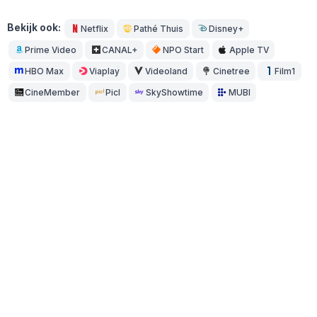
Bekijk ook:
Netflix
Pathé Thuis
Disney+
Prime Video
CANAL+
NPO Start
Apple TV
HBO Max
Viaplay
Videoland
Cinetree
Film1
CineMember
Picl
SkyShowtime
MUBI