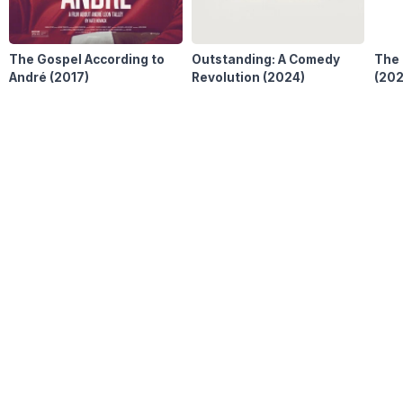
The Gospel According to
Outstanding: A Comedy
The
André
(2017)
Revolution
(2024)
(202