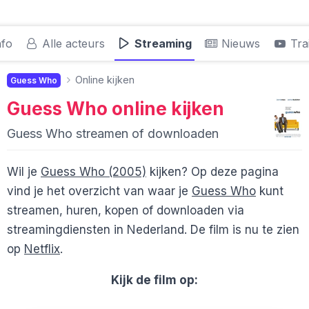
nfo
Alle acteurs
Streaming
Nieuws
Trai
Online kijken
Guess Who
Guess Who
online kijken
Guess Who streamen of downloaden
Wil je
Guess Who (2005)
kijken? Op deze pagina
vind je het overzicht van waar je
Guess Who
kunt
streamen, huren, kopen of downloaden via
streamingdiensten in Nederland. De film is nu te zien
op
Netflix
.
Kijk de film op: