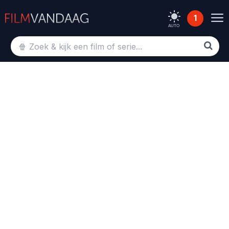
1
AUTO