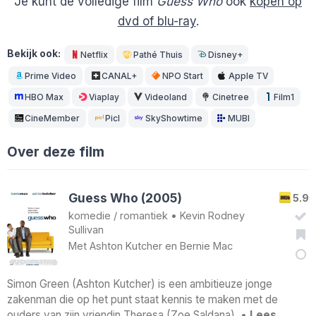
Je kunt de volledige film
Guess Who
ook
kopen op
dvd of blu-ray
.
Bekijk ook:
Netflix
Pathé Thuis
Disney+
Prime Video
CANAL+
NPO Start
Apple TV
HBO Max
Viaplay
Videoland
Cinetree
Film1
CineMember
Picl
SkyShowtime
MUBI
Over deze film
Guess Who (2005)
5.9
komedie
/
romantiek
•
Kevin Rodney
Sullivan
Met
Ashton Kutcher
en
Bernie Mac
Simon Green (Ashton Kutcher) is een ambitieuze jonge
zakenman die op het punt staat kennis te maken met de
ouders van zijn vriendin Theresa (Zoe Saldana). •
Lees