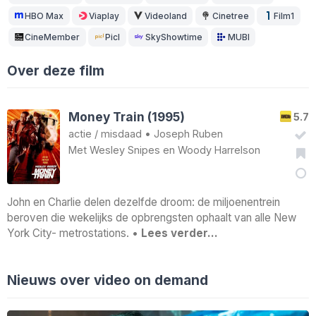
HBO Max
Viaplay
Videoland
Cinetree
Film1
CineMember
Picl
SkyShowtime
MUBI
Over deze film
Money Train (1995)
5.7
actie
/
misdaad
•
Joseph Ruben
Met
Wesley Snipes
en
Woody Harrelson
John en Charlie delen dezelfde droom: de miljoenentrein
beroven die wekelijks de opbrengsten ophaalt van alle New
York City- metrostations. •
Lees verder…
Nieuws over video on demand