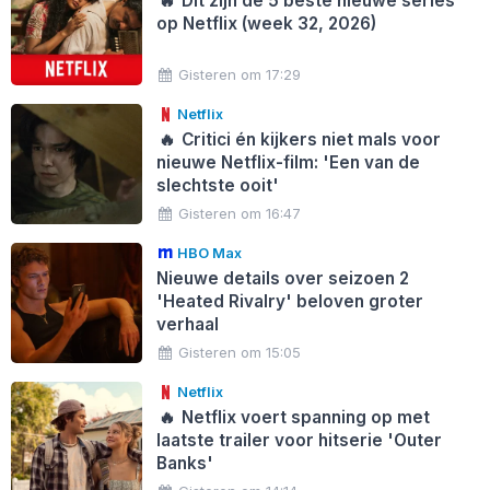
🔥
Dit zijn de 5 beste nieuwe series
op Netflix (week 32, 2026)
Gisteren om 17:29
Netflix
🔥
Critici én kijkers niet mals voor
nieuwe Netflix-film: 'Een van de
slechtste ooit'
Gisteren om 16:47
HBO Max
Nieuwe details over seizoen 2
'Heated Rivalry' beloven groter
verhaal
Gisteren om 15:05
Netflix
🔥
Netflix voert spanning op met
laatste trailer voor hitserie 'Outer
Banks'