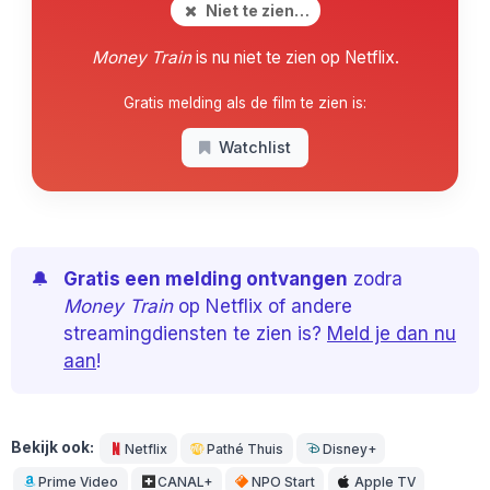
Niet te zien…
Money Train
is nu niet te zien op Netflix.
Gratis melding als de film te zien is:
Watchlist
🔔
Gratis een melding ontvangen
zodra
Money Train
op Netflix of andere
streamingdiensten te zien is?
Meld je dan nu
aan
!
Bekijk ook:
Netflix
Pathé Thuis
Disney+
Prime Video
CANAL+
NPO Start
Apple TV