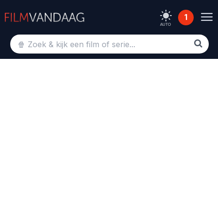
1
AUTO