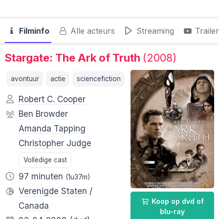
Filminfo
Alle acteurs
Streaming
Traile
Stargate: The Ark of Truth
(2008)
avontuur
actie
sciencefiction
Robert C. Cooper
Ben Browder
Amanda Tapping
Christopher Judge
Volledige cast
97 minuten
(1u37m)
Verenigde Staten
/
Koop op dvd of
Canada
blu-ray