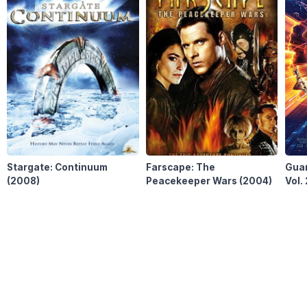
Stargate: Continuum
Farscape: The
Guar
(2008)
Peacekeeper Wars
(2004)
Vol.