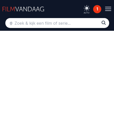
1
AUTO