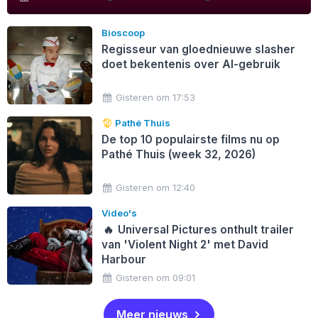
Bioscoop
Regisseur van gloednieuwe slasher
doet bekentenis over AI-gebruik
Gisteren om 17:53
Pathé Thuis
De top 10 populairste films nu op
Pathé Thuis (week 32, 2026)
Gisteren om 12:40
Video's
🔥
Universal Pictures onthult trailer
van 'Violent Night 2' met David
Harbour
Gisteren om 09:01
Meer nieuws