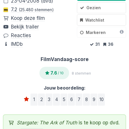
23-04-2008
(dvd)
Gezien
7.2
(25.480 stemmen)
Koop deze film
Watchlist
Bekijk trailer
Markeren
Reacties
IMDb
31
36
FilmVandaag-score
7.6
/ 10
8 stemmen
Jouw beoordeling:
1
2
3
4
5
6
7
8
9
10
Stargate: The Ark of Truth
is te koop op dvd.