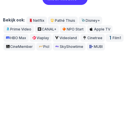
Bekijk ook:
Netflix
Pathé Thuis
Disney+
Prime Video
CANAL+
NPO Start
Apple TV
HBO Max
Viaplay
Videoland
Cinetree
Film1
CineMember
Picl
SkyShowtime
MUBI