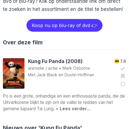
dvd of blu-ray? Klik op onderstaande link om direct
te zoeken in het assortiment en de titel te bestellen!
Koop nu op blu-ray of dvd 👉
Over deze film
Kung Fu Panda (2008)
7.6
animatie
/
actie
•
Mark Osborne
Met
Jack Black
en
Dustin Hoffman
Po is een grote, onhandige en een enthousiaste panda, die de
Uitverkorene blijkt te zijn om de vallei te redden van het
gemene luipaard Tai Lung. •
Lees verder…
Nieuws over 'Kung Fu Panda'