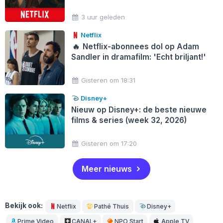
3 uur geleden
Netflix
🔥
Netflix-abonnees dol op Adam
Sandler in dramafilm: 'Echt briljant!'
Gisteren om 18:31
Disney+
Nieuw op Disney+: de beste nieuwe
films & series (week 32, 2026)
Gisteren om 17:20
Meer nieuws
Bekijk ook:
Netflix
Pathé Thuis
Disney+
Prime Video
CANAL+
NPO Start
Apple TV