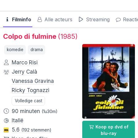
Filminfo
Alle acteurs
Streaming
Reacti
Colpo di fulmine
(1985)
komedie
drama
Marco Risi
Jerry Calà
Vanessa Gravina
Ricky Tognazzi
Volledige cast
90 minuten
(1u30m)
Italië
Koop op dvd of
5.6
(192 stemmen)
blu-ray