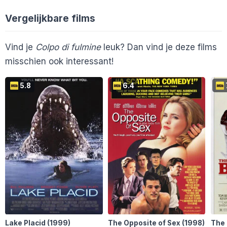
Vergelijkbare films
Vind je
Colpo di fulmine
leuk? Dan vind je deze films
misschien ook interessant!
5.8
6.4
Lake Placid
(1999)
The Opposite of Sex
(1998)
The 