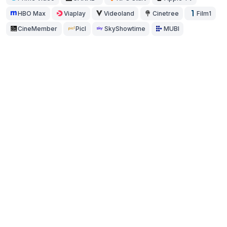
HBO Max
Viaplay
Videoland
Cinetree
Film1
CineMember
Picl
SkyShowtime
MUBI