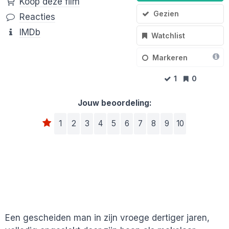
Koop deze film
Gezien
Reacties
IMDb
Watchlist
Markeren
1
0
Jouw beoordeling:
1
2
3
4
5
6
7
8
9
10
Een gescheiden man in zijn vroege dertiger jaren,