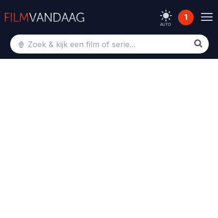
1
AUTO