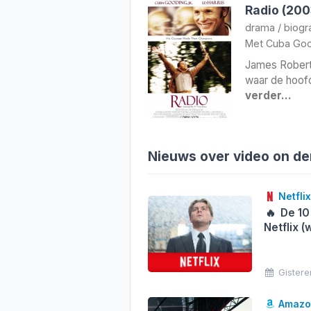
Radio (200
drama
/
biogr
Met
Cuba Goo
James Robert 
waar de hoofd
verder…
Nieuws over video on d
Netflix
🔥
De 10
Netflix 
Gistere
Amazon