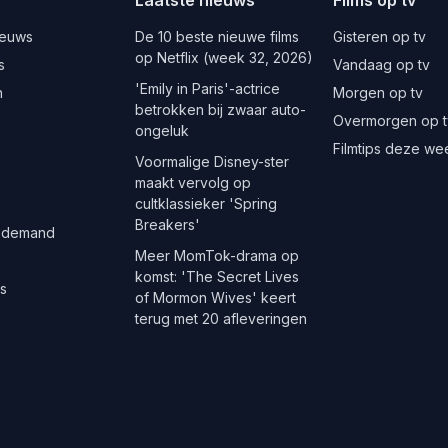
ieuws
De 10 beste nieuwe films
Gisteren op tv
op Netflix (week 32, 2026)
s
Vandaag op tv
'Emily in Paris'-actrice
n
Morgen op tv
betrokken bij zwaar auto-
Overmorgen op t
ongeluk
Filmtips deze we
Voormalige Disney-ster
maakt vervolg op
cultklassieker 'Spring
Breakers'
 demand
Meer MomTok-drama op
komst: 'The Secret Lives
es
of Mormon Wives' keert
terug met 20 afleveringen