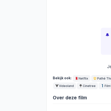
🔔
J
Bekijk ook:
Netflix
Pathé Th
Videoland
Cinetree
Film
Over deze film