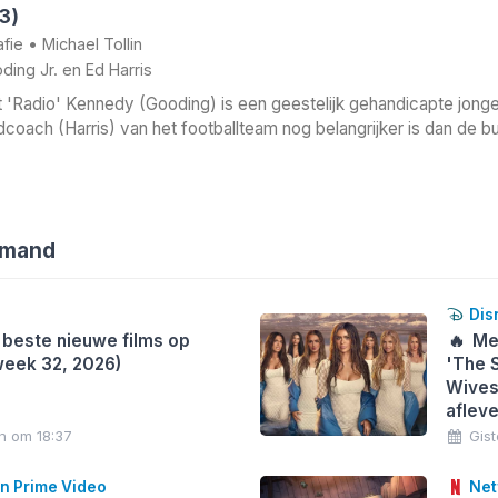
3)
afie
•
Michael Tollin
ding Jr.
en
Ed Harris
'Radio' Kennedy (Gooding) is een geestelijk gehandicapte jongen
coach (Harris) van het footballteam nog belangrijker is dan de 
emand
Dis
 beste nieuwe films op
🔥
Me
(week 32, 2026)
'The 
Wives
aflev
n om 18:37
Gis
 Prime Video
Netf