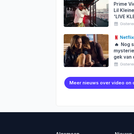
Prime Vi
Lil Klein
'LIVE KL
Gistere
Netflix
🔥
Nog s
mysterie
gek van 
Gistere
Meer nieuws over video on
Algemeen
Nieuws