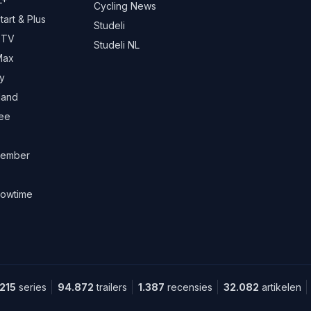
Cycling News
art & Plus
Studeli
 TV
Studeli NL
Max
y
land
ree
ember
owtime
.215
series
94.872
trailers
1.387
recensies
32.082
artikelen