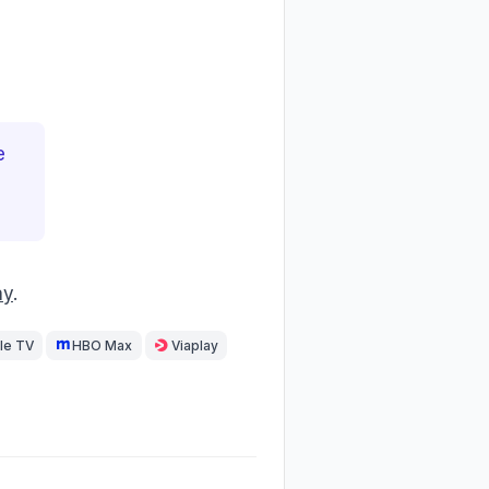
e
ay
.
le TV
HBO Max
Viaplay