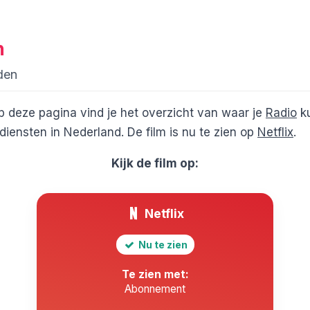
n
den
p deze pagina vind je het overzicht van waar je
Radio
ku
iensten in Nederland. De film is nu te zien op
Netflix
.
Kijk de film op:
Netflix
Nu te zien
Te zien met:
Abonnement