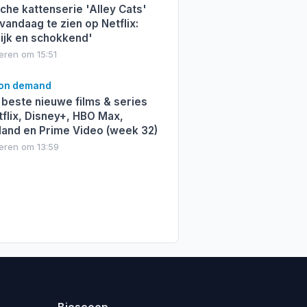
che kattenserie 'Alley Cats'
vandaag te zien op Netflix:
lijk en schokkend'
eren om 15:51
 on demand
beste nieuwe films & series
flix, Disney+, HBO Max,
land en Prime Video (week 32)
teren om 13:59
Bioscoop