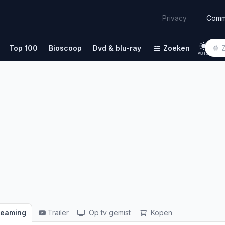
Comm
Privacy
Top 100
Bioscoop
Dvd & blu-ray
Zoeken
AUTO
reaming
Trailer
Op tv gemist
Kopen