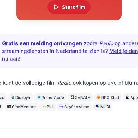
Start film
Gratis een melding ontvangen
zodra
Radio
op ander
streamingdiensten in Nederland te zien is?
Meld je dan
nu aan
!
e kunt de volledige film
Radio
ook
kopen op dvd of blu-r
uis
Disney+
Prime Video
CANAL+
NPO Start
App
1
CineMember
Picl
SkyShowtime
MUBI