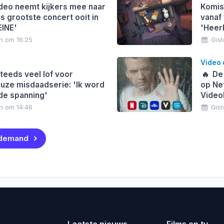
deo neemt kijkers mee naar
Komis
es grootste concert ooit in
vanaf 
EINE'
'Heer
n om 16:25
Gist
Video
teeds veel lof voor
🔥
De 
uze misdaadserie: 'Ik word
op Net
de spanning'
Video
n om 14:46
Gis
 demand
Laatste nieuws
Films op tv