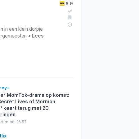
6.9
 in een klein dorpje
burgemeester. •
Lees
ney+
er MomTok-drama op komst:
Secret Lives of Mormon
' keert terug met 20
eringen
teren om 16:57
lix