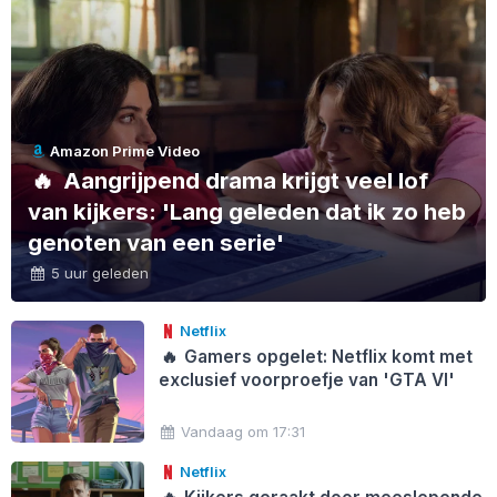
Amazon Prime Video
🔥
Aangrijpend drama krijgt veel lof
van kijkers: 'Lang geleden dat ik zo heb
genoten van een serie'
5 uur geleden
Netflix
🔥
Gamers opgelet: Netflix komt met
exclusief voorproefje van 'GTA VI'
Vandaag om 17:31
Netflix