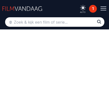
1
AUTO