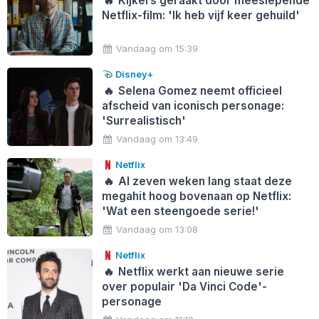
🔥
Kijkers geraakt door meeslepende
Netflix-film: 'Ik heb vijf keer gehuild'
Vandaag om 15:39
Disney+
🔥
Selena Gomez neemt officieel
afscheid van iconisch personage:
'Surrealistisch'
Vandaag om 13:49
Netflix
🔥
Al zeven weken lang staat deze
megahit hoog bovenaan op Netflix:
'Wat een steengoede serie!'
Vandaag om 13:08
Netflix
🔥
Netflix werkt aan nieuwe serie
over populair 'Da Vinci Code'-
personage