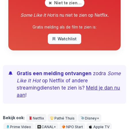
Niet te zien…
Some Like It Hot
is nu niet te zien op Netflix.
Gratis melding als de film te zien is:
Watchlist
🔔
Gratis een melding ontvangen
zodra
Some
Like It Hot
op Netflix of andere
streamingdiensten te zien is?
Meld je dan nu
aan
!
Bekijk ook:
Netflix
Pathé Thuis
Disney+
Prime Video
CANAL+
NPO Start
Apple TV