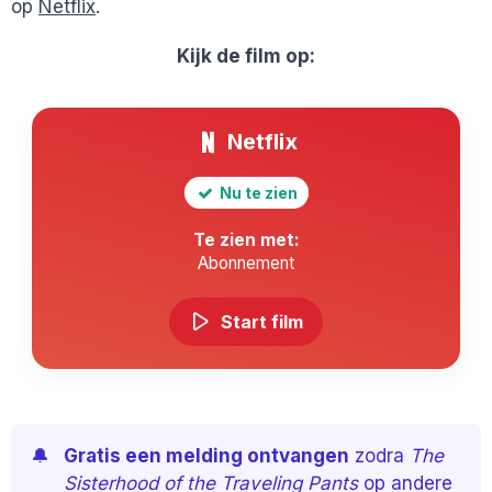
op
Netflix
.
Kijk de film op:
Netflix
Nu te zien
Te zien met:
Abonnement
Start film
🔔
Gratis een melding ontvangen
zodra
The
Sisterhood of the Traveling Pants
op andere