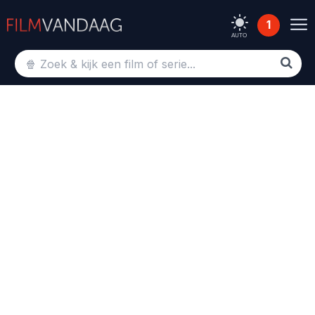
1
AUTO