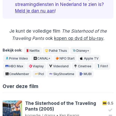
streamingdiensten in Nederland te zien is?
Meld je dan nu aan
!
Je kunt de volledige film
The Sisterhood of the
Traveling Pants
ook
kopen op dvd of blu-ray
.
Bekijk ook:
Netflix
Pathé Thuis
Disney+
Prime Video
CANAL+
NPO Start
Apple TV
HBO Max
Viaplay
Videoland
Cinetree
Film1
CineMember
Picl
SkyShowtime
MUBI
Over deze film
The Sisterhood of the Traveling
6.5
Pants (2005)
komedie
/
drama
•
Ken Kwapis