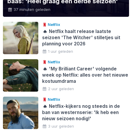
baas: 'Heel graag een derde seizoen'
37 minuten geleden
Netflix
🔥
Netflix haalt release laatste
seizoen 'The Witcher' stilletjes uit
planning voor 2026
1 uur geleden
Netflix
🔥
'My Brilliant Career' volgende
week op Netflix: alles over het nieuwe
kostuumdrama
2 uur geleden
Netflix
🔥
Netflix-kijkers nog steeds in de
ban van westernserie: 'Ik heb een
nieuw seizoen nodig!'
3 uur geleden