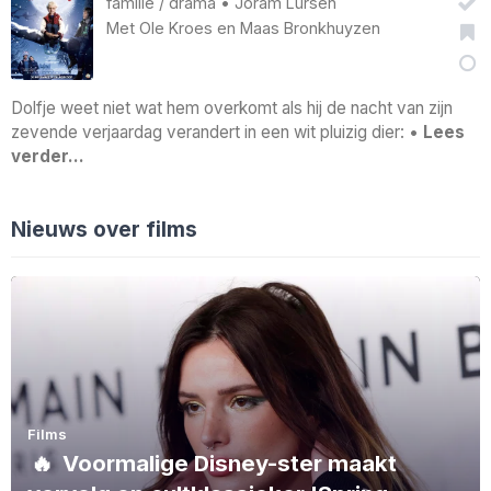
familie
/
drama
•
Joram Lürsen
Met
Ole Kroes
en
Maas Bronkhuyzen
Dolfje weet niet wat hem overkomt als hij de nacht van zijn
zevende verjaardag verandert in een wit pluizig dier: •
Lees
verder…
Nieuws over films
Films
🔥
Voormalige Disney-ster maakt