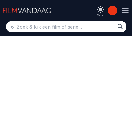
1
AUTO