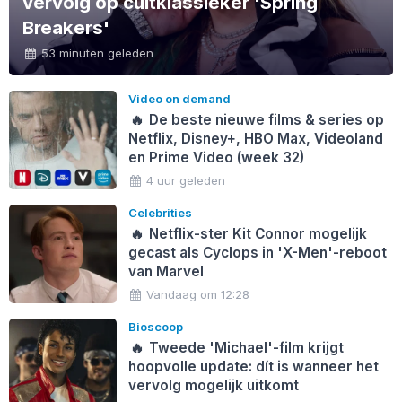
vervolg op cultklassieker 'Spring
Breakers'
53 minuten geleden
Video on demand
🔥
De beste nieuwe films & series op
Netflix, Disney+, HBO Max, Videoland
en Prime Video (week 32)
4 uur geleden
Celebrities
🔥
Netflix-ster Kit Connor mogelijk
gecast als Cyclops in 'X-Men'-reboot
van Marvel
Vandaag om 12:28
Bioscoop
🔥
Tweede 'Michael'-film krijgt
hoopvolle update: dít is wanneer het
vervolg mogelijk uitkomt