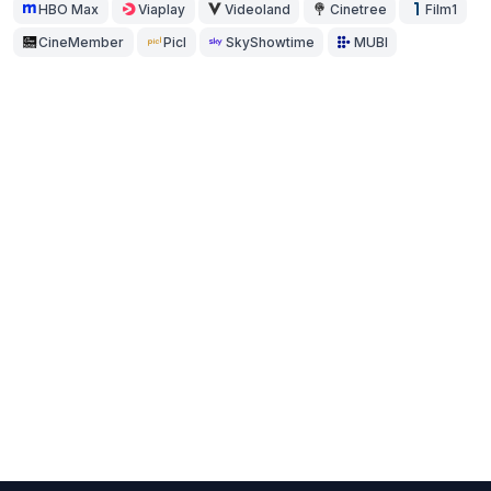
HBO Max
Viaplay
Videoland
Cinetree
Film1
CineMember
Picl
SkyShowtime
MUBI