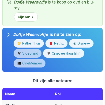
Dolfje Weerwolfje
is te koop op dvd en blu-
ray.
Kijk nu!
Dolfje Weerwolfje
is nu te zien op:
Pathé Thuis
Netflix
Disney+
Videoland
Cinetree (huurfilm)
CineMember
Dit zijn alle acteurs:
Naam
Rol