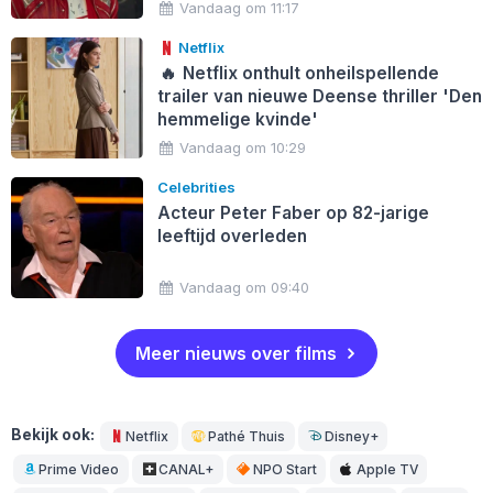
Vandaag om 11:17
Netflix
🔥
Netflix onthult onheilspellende
trailer van nieuwe Deense thriller 'Den
hemmelige kvinde'
Vandaag om 10:29
Celebrities
Acteur Peter Faber op 82-jarige
leeftijd overleden
Vandaag om 09:40
Meer nieuws over films
Bekijk ook:
Netflix
Pathé Thuis
Disney+
Prime Video
CANAL+
NPO Start
Apple TV