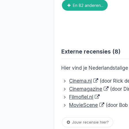
En 82 anderen...
Externe recensies (8)
Hier vind je Nederlandstalig
Cinema.nl
(door Rick de
Cinemagazine
(door D
Filmofiel.nl
MovieScene
(door Bob
Jouw recensie hier?