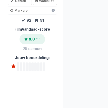
Gezien
Watchlist
Markeren
92
91
FilmVandaag-score
8.0
/ 10
25 stemmen
Jouw beoordeling: