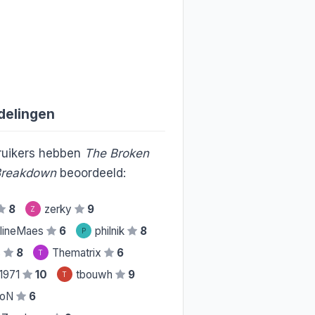
delingen
uikers hebben
The Broken
 Breakdown
beoordeeld:
8
zerky
9
Z
lineMaes
6
philnik
8
P
s
8
Thematrix
6
T
l1971
10
tbouwh
9
T
roN
6