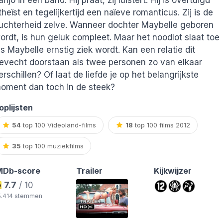
anjo in een band. Hij praat, zij luistert. Hij is overtuigd
theïst en tegelijkertijd een naïeve romanticus. Zij is de
uchterheid zelve. Wanneer dochter Maybelle geboren
ordt, is hun geluk compleet. Maar het noodlot slaat toe
ls Maybelle ernstig ziek wordt. Kan een relatie dit
evecht doorstaan als twee personen zo van elkaar
erschillen? Of laat de liefde je op het belangrijkste
oment dan toch in de steek?
oplijsten
54
top 100 Videoland-films
18
top 100 films 2012
ds
35
top 100 muziekfilms
MDb-score
Trailer
Kijkwijzer
7.7
/ 10
5.414 stemmen