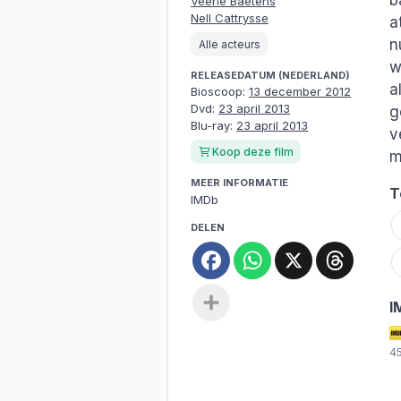
b
Veerle Baetens
Nell Cattrysse
a
n
Alle acteurs
w
RELEASEDATUM (NEDERLAND)
a
Bioscoop:
13 december 2012
Dvd:
23 april 2013
g
Blu-ray:
23 april 2013
v
Koop deze film
m
MEER INFORMATIE
T
IMDb
DELEN
Facebook
WhatsApp
X
Threa
Deel
I
4