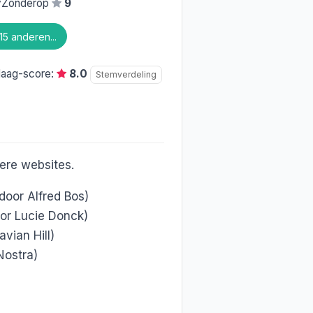
yZonderop
9
15 anderen...
daag-score:
8.0
Stemverdeling
ere websites.
door Alfred Bos)
or Lucie Donck)
vian Hill)
Nostra)