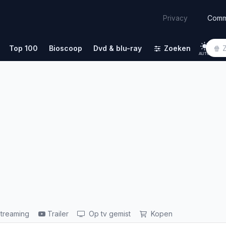
Comm
Privacy
Top 100
Bioscoop
Dvd & blu-ray
Zoeken
AUTO
treaming
Trailer
Op tv gemist
Kopen