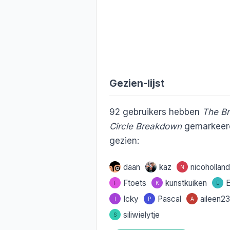
Gezien-lijst
92
gebruikers hebben
The B
Circle Breakdown
gemarkeerd
gezien:
daan
kaz
nicoholland
N
Ftoets
kunstkuiken
E
F
K
E
Icky
Pascal
aileen23
I
P
A
siliwielytje
S