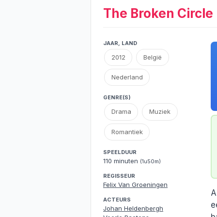
The Broken Circl
JAAR, LAND
2012
België
Nederland
GENRE(S)
Drama
Muziek
Romantiek
SPEELDUUR
110 minuten
(1u50m)
REGISSEUR
Felix Van Groeningen
A
ACTEURS
e
Johan Heldenbergh