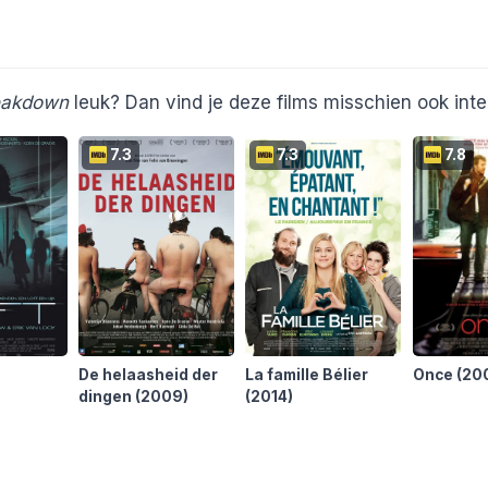
reakdown
leuk? Dan vind je deze films misschien ook inte
7.3
7.3
7.8
De helaasheid der
La famille Bélier
Once
(20
dingen
(2009)
(2014)