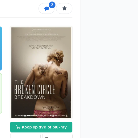
2
Koop op dvd of blu-ray