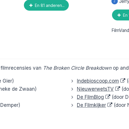
Jerr
J
En 81 anderen...
En 
FilmVan
e filmrecensies van
The Broken Circle Breakdown
op and
 Gier)
Indebioscoop.com
(
ineke de Zwaan)
NieuwerwetsTV
(do
De FilmBlog
(door Da
 Demper)
De Filmkijker
(door 