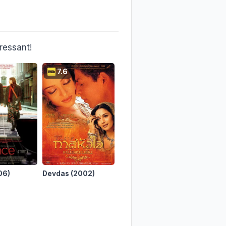
ressant!
7.6
7.5
6.3
06)
Devdas
(2002)
La pianiste
(2001)
Annett