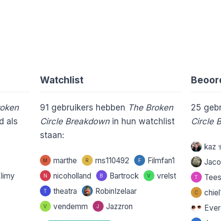
Watchlist
Beoor
roken
91
gebruikers hebben
The Broken
25
gebr
 als
Circle Breakdown
in hun watchlist
Circle
staan:
kaz
marthe
rns110492
Filmfan1
M
R
F
Jaco
limy
nicoholland
Bartrock
vrelst
N
B
V
Tee
T
theatra
RobinIzelaar
T
chie
C
vendemm
Jazzron
V
J
Eve