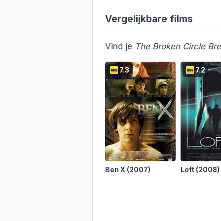
Vergelijkbare films
Vind je
The Broken Circle B
7.3
7.2
Ben X
(2007)
Loft
(2008)