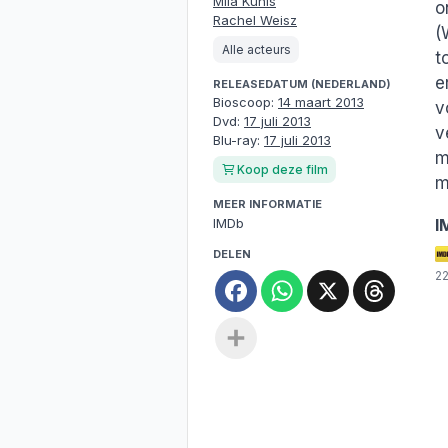
Mila Kunis
o
Rachel Weisz
(
Alle acteurs
t
e
RELEASEDATUM (NEDERLAND)
Bioscoop:
14 maart 2013
v
Dvd:
17 juli 2013
v
Blu-ray:
17 juli 2013
m
Koop deze film
m
MEER INFORMATIE
IMDb
I
DELEN
Facebook
WhatsApp
X
Threa
2
Deel