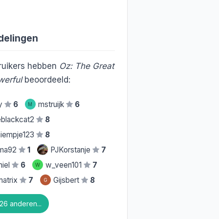
delingen
uikers hebben
Oz: The Great
werful
beoordeeld:
ky
6
mstruijk
6
M
blackcat2
8
iempje123
8
ima92
1
PJKorstanje
7
iel
6
w_veen101
7
W
atrix
7
Gijsbert
8
G
26 anderen...