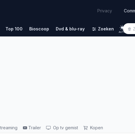
Comm
Privacy
Top 100
Bioscoop
Dvd & blu-ray
Zoeken
AUTO
treaming
Trailer
Op tv gemist
Kopen