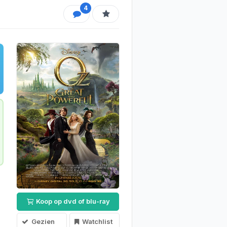
4
Koop op dvd of blu-ray
Gezien
Watchlist