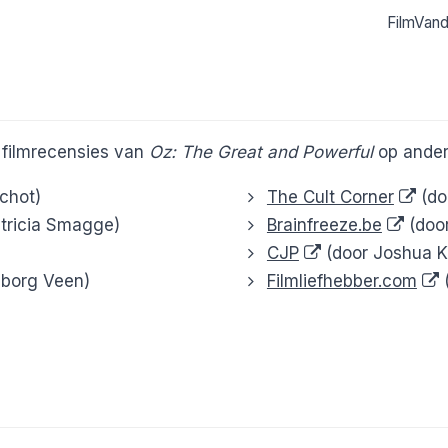
FilmVan
e filmrecensies van
Oz: The Great and Powerful
op ander
Schot)
The Cult Corner
(do
tricia Smagge)
Brainfreeze.be
(door
CJP
(door Joshua K
eborg Veen)
Filmliefhebber.com
(