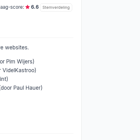
daag-score:
6.6
Stemverdeling
e websites.
or Pim Wijers)
 VidelKastroo)
int)
door Paul Hauer)