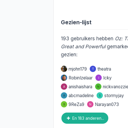
Gezien-lijst
193
gebruikers hebben
Oz: T
Great and Powerful
gemarkee
gezien:
mjohn179
theatra
T
RobinIzelaar
Icky
I
anishaishara
nickvanozzi
A
N
abcmadeline
stormyjay
A
S
9ReZa9
Narayan073
9
N
En 183 anderen...