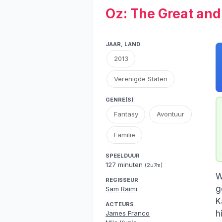
Oz: The Great an
JAAR, LAND
2013
Verenigde Staten
GENRE(S)
Fantasy
Avontuur
Familie
SPEELDUUR
127 minuten
(2u7m)
W
REGISSEUR
g
Sam Raimi
K
ACTEURS
h
James Franco