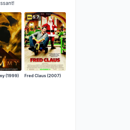
essant!
5.7
5.4
7.3
my
(1999)
Fred Claus
(2007)
The Smurfs
(2011)
Wicked