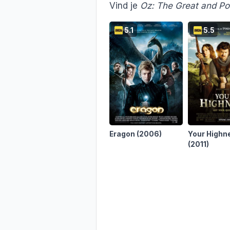
Vind je
Oz: The Great and Po
5.1
5.5
Eragon
(2006)
Your Highn
(2011)