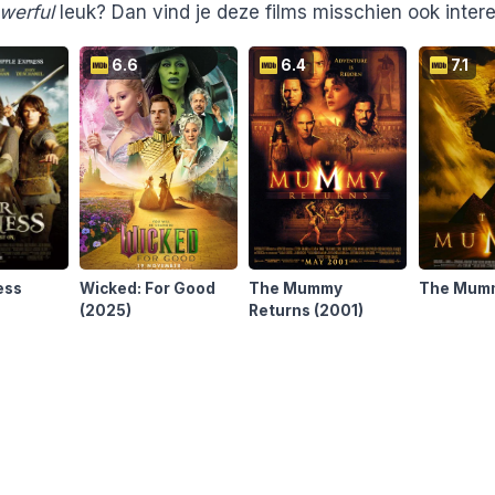
werful
leuk? Dan vind je deze films misschien ook inter
6.6
6.4
7.1
ess
Wicked: For Good
The Mummy
The Mum
(2025)
Returns
(2001)