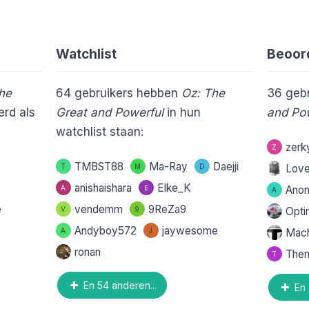
Watchlist
Beoor
he
64
gebruikers hebben
Oz: The
36
gebr
rd als
Great and Powerful
in hun
and Po
watchlist staan:
zer
Z
TMBST88
Ma-Ray
Daejji
T
M
D
Love
anishaishara
Elke_K
A
E
Anon
A
e
vendemm
9ReZa9
V
9
Opt
Andyboy572
jaywesome
A
J
Mach
ronan
Them
T
En 54 anderen...
En 