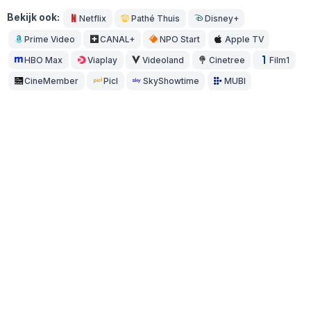
Bekijk ook:
Netflix
Pathé Thuis
Disney+
Prime Video
CANAL+
NPO Start
Apple TV
HBO Max
Viaplay
Videoland
Cinetree
Film1
CineMember
Picl
SkyShowtime
MUBI