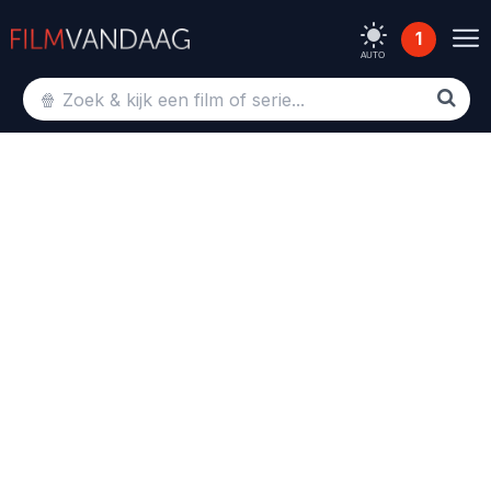
1
AUTO