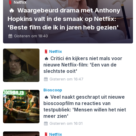
Netflix
🔥
Waargebeurd drama met Anthony
Hopkins valt in de smaak op Netflix:
'Beste film die ik in jaren heb gezien'
Gisteren om 18:40
Netflix
🔥
Critici én kijkers niet mals voor
nieuwe Netflix-film: 'Een van de
slechtste ooit'
Gisteren om 16:47
Bioscoop
🔥
Veel naakt geschrapt uit nieuwe
bioscoopfilm na reacties van
testpubliek: 'Mensen willen het niet
meer zien'
Gisteren om 16:01
Netflix