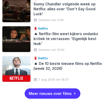
Sunny Chandler volgende week op
Netflix: alles over 'Don't Say Good
Luck'
Gisteren om 11:45
Netflix
🔥
Netflix-film weet kijkers ondanks
kritiek te verrassen: 'Eigenlijk best
leuk'
Gisteren om 10:40
Netflix
🔥
De 10 beste nieuwe films op Netflix
(week 32, 2026)
7 aug 2026 om 18:37
Meer nieuws over films